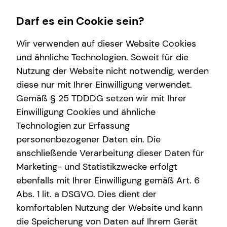
Darf es ein Cookie sein?
Wir verwenden auf dieser Website Cookies
Colin Dumser
Teamleiter
und ähnliche Technologien. Soweit für die
Nutzung der Website nicht notwendig, werden
Wissenswertes
Service
Finanzberatung
Karriere-Infos
diese nur mit Ihrer Einwilligung verwendet.
Gemäß § 25 TDDDG setzen wir mit Ihrer
Interview
Kundenportal
Videoberatung
Karrierechancen
Anrede
Einwilligung Cookies und ähnliche
Über mich
Schadenabwicklung
Spezialisten-Netzwerk
Initiativbewerbung
Technologien zur Erfassung
Titel
personenbezogener Daten ein. Die
Über tecis
Private Krankenvorsorge
anschließende Verarbeitung dieser Daten für
Podcast
Immobilienfinanzierung
Marketing- und Statistikzwecke erfolgt
Vorname
ebenfalls mit Ihrer Einwilligung gemäß Art. 6
teamzukunft
Betriebliche Altersvorsorge
Abs. 1 lit. a DSGVO. Dies dient der
Investment
komfortablen Nutzung der Website und kann
Nachname
die Speicherung von Daten auf Ihrem Gerät
Kapitalanlage Immobilien