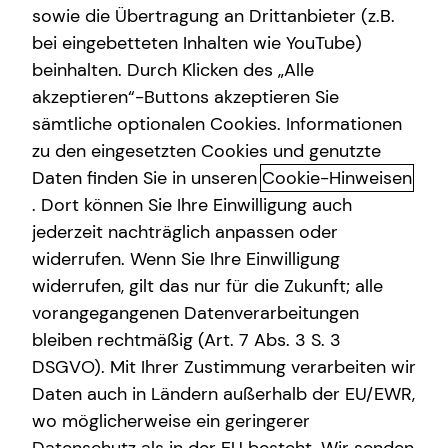
sowie die Übertragung an Drittanbieter (z.B.
Altersvorsorge
bei eingebetteten Inhalten wie YouTube)
beinhalten. Durch Klicken des „Alle
Adresse
Gewerbliche Versicherungen
akzeptieren“-Buttons akzeptieren Sie
Arbeitskraftabsicherung
sämtliche optionalen Cookies. Informationen
Hausnummer
zu den eingesetzten Cookies und genutzte
Kindervorsorge
Daten finden Sie in unseren
Cookie-Hinweisen
Sach- und Vermögenssicherung
. Dort können Sie Ihre Einwilligung auch
Postleitzahl
jederzeit nachträglich anpassen oder
Expat
widerrufen. Wenn Sie Ihre Einwilligung
widerrufen, gilt das nur für die Zukunft; alle
Ort
vorangegangenen Datenverarbeitungen
bleiben rechtmäßig (Art. 7 Abs. 3 S. 3
DSGVO). Mit Ihrer Zustimmung verarbeiten wir
Telefonnummer
Daten auch in Ländern außerhalb der EU/EWR,
wo möglicherweise ein geringerer