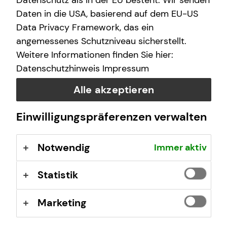
Datenschutz als in der EU besteht. Wir senden
E-Mail
Daten in die USA, basierend auf dem EU-US
Data Privacy Framework, das ein
angemessenes Schutzniveau sicherstellt.
Nachricht
Weitere Informationen finden Sie hier:
Datenschutzhinweis
Impressum
Alle akzeptieren
Ich habe die Informationen zum
Datenschutz
gelesen
Einwilligungspräferenzen verwalten
und bin damit einverstanden.
Notwendig
Immer aktiv
Ich bin damit einverstanden, dass mich tecis bzw.
selbstständige Vertriebspartner von tecis aufgrund
meiner obigen Anfrage kontaktieren dürfen. Diese
Statistik
Einwilligung kann ich jederzeit in Textform (z.B. Brief,
Fax, E-Mail) ohne Angaben von Gründen bei der
Marketing
Firma tecis Finanzdienstleistungen AG, Alter
Teichweg 17, 22081 Hamburg, E-