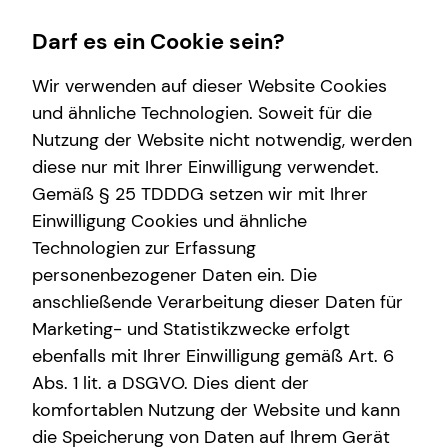
Darf es ein Cookie sein?
Wir verwenden auf dieser Website Cookies
Dennis Höher
Senior Sales Manager
und ähnliche Technologien. Soweit für die
Nutzung der Website nicht notwendig, werden
Finanzberatung
Karriere-Infos
Wissenswertes
Service
diese nur mit Ihrer Einwilligung verwendet.
Gemäß § 25 TDDDG setzen wir mit Ihrer
Kindervorsorge
Karrierechancen
Über tecis
Kundenportal
Anrede
Einwilligung Cookies und ähnliche
Videoberatung
Über mich
Schadenabwicklung
Technologien zur Erfassung
Titel
personenbezogener Daten ein. Die
Investment
anschließende Verarbeitung dieser Daten für
Marketing- und Statistikzwecke erfolgt
Vorname
ebenfalls mit Ihrer Einwilligung gemäß Art. 6
Abs. 1 lit. a DSGVO. Dies dient der
komfortablen Nutzung der Website und kann
Nachname
die Speicherung von Daten auf Ihrem Gerät