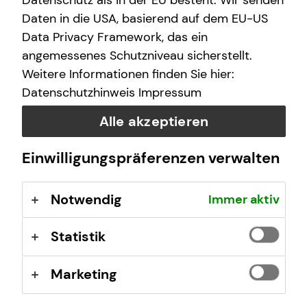
Datenschutz als in der EU besteht. Wir senden
E-Mail
Daten in die USA, basierend auf dem EU-US
Data Privacy Framework, das ein
angemessenes Schutzniveau sicherstellt.
Nachricht
Weitere Informationen finden Sie hier:
Datenschutzhinweis
Impressum
Alle akzeptieren
Ich habe die Informationen zum
Datenschutz
gelesen
Einwilligungspräferenzen verwalten
und bin damit einverstanden.
Notwendig
Immer aktiv
Ich bin damit einverstanden, dass mich tecis bzw.
selbstständige Vertriebspartner von tecis aufgrund
meiner obigen Anfrage kontaktieren dürfen. Diese
Statistik
Einwilligung kann ich jederzeit in Textform (z.B. Brief,
Fax, E-Mail) ohne Angaben von Gründen bei der
Marketing
Firma tecis Finanzdienstleistungen AG, Alter
Teichweg 17, 22081 Hamburg, E-