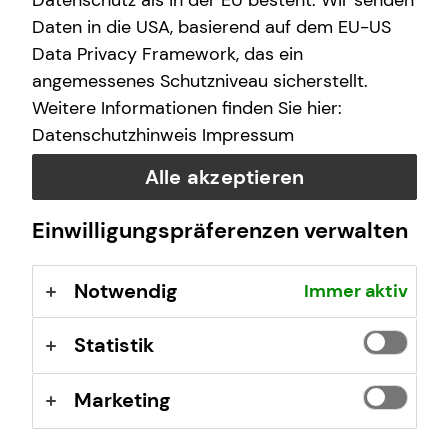
Datenschutz als in der EU besteht. Wir senden
E-Mail
Daten in die USA, basierend auf dem EU-US
Data Privacy Framework, das ein
angemessenes Schutzniveau sicherstellt.
Nachricht
Weitere Informationen finden Sie hier:
Datenschutzhinweis
Impressum
Alle akzeptieren
Ich habe die Informationen zum
Datenschutz
gelesen
Einwilligungspräferenzen verwalten
und bin damit einverstanden.
Notwendig
Immer aktiv
Ich bin damit einverstanden, dass mich tecis bzw.
selbstständige Vertriebspartner von tecis aufgrund
meiner obigen Anfrage kontaktieren dürfen. Diese
Statistik
Einwilligung kann ich jederzeit in Textform (z.B. Brief,
Fax, E-Mail) ohne Angaben von Gründen bei der
Marketing
Firma tecis Finanzdienstleistungen AG, Alter
Teichweg 17, 22081 Hamburg, E-