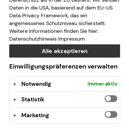
Datenschutz als in der EU besteht. Wir senden
E-Mail
Daten in die USA, basierend auf dem EU-US
Data Privacy Framework, das ein
angemessenes Schutzniveau sicherstellt.
Nachricht
Weitere Informationen finden Sie hier:
Datenschutzhinweis
Impressum
Alle akzeptieren
Ich habe die Informationen zum
Datenschutz
gelesen
Einwilligungspräferenzen verwalten
und bin damit einverstanden.
Notwendig
Immer aktiv
Ich bin damit einverstanden, dass mich tecis bzw.
selbstständige Vertriebspartner von tecis aufgrund
meiner obigen Anfrage kontaktieren dürfen. Diese
Statistik
Einwilligung kann ich jederzeit in Textform (z.B. Brief,
Fax, E-Mail) ohne Angaben von Gründen bei der
Marketing
Firma tecis Finanzdienstleistungen AG, Alter
Teichweg 17, 22081 Hamburg, E-