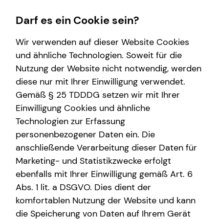
Darf es ein Cookie sein?
Wir verwenden auf dieser Website Cookies
Florian Bauer
Sales Manager
und ähnliche Technologien. Soweit für die
Nutzung der Website nicht notwendig, werden
Wissenswertes
Service
Finanzberatung
Arbeitskraftabsicherung
diese nur mit Ihrer Einwilligung verwendet.
Gemäß § 25 TDDDG setzen wir mit Ihrer
Über tecis
Kundenportal
Videoberatung
Überblick
Anrede
Einwilligung Cookies und ähnliche
Technologien zur Erfassung
Titel
personenbezogener Daten ein. Die
anschließende Verarbeitung dieser Daten für
Marketing- und Statistikzwecke erfolgt
Vorname
ebenfalls mit Ihrer Einwilligung gemäß Art. 6
Abs. 1 lit. a DSGVO. Dies dient der
komfortablen Nutzung der Website und kann
Nachname
die Speicherung von Daten auf Ihrem Gerät