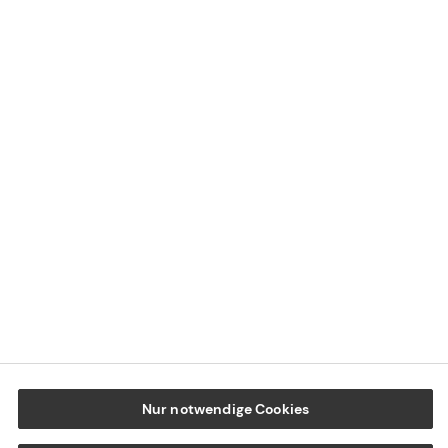
Kontaktübersicht
Impressum
Datenschutz
Cookie-Einstellungen
Beschwerdedialog
Offenlegung von Nachhaltigkeitsthemen
Transparenzhinweis BFSG
www.tecis.de
Nur notwendige Cookies