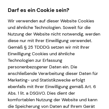
Darf es ein Cookie sein?
Wir verwenden auf dieser Website Cookies
Frank W. Echsler
Sales Manager
und ähnliche Technologien. Soweit für die
Nutzung der Website nicht notwendig, werden
Wissenswertes
Finanzberatung
Service
Karriere-Infos
diese nur mit Ihrer Einwilligung verwendet.
Gemäß § 25 TDDDG setzen wir mit Ihrer
Über mich
Videoberatung
Kundenportal
Karrierechancen
Anrede
Einwilligung Cookies und ähnliche
Über tecis
Spezialisten-Netzwerk
Schadenabwicklung
Initiativbewerbung
Technologien zur Erfassung
Titel
personenbezogener Daten ein. Die
Podcast
Private Krankenvorsorge
anschließende Verarbeitung dieser Daten für
teamzukunft
Immobilienfinanzierung
Marketing- und Statistikzwecke erfolgt
Vorname
ebenfalls mit Ihrer Einwilligung gemäß Art. 6
Betriebliche Altersvorsorge
Abs. 1 lit. a DSGVO. Dies dient der
Investment
komfortablen Nutzung der Website und kann
Nachname
die Speicherung von Daten auf Ihrem Gerät
Altersvorsorge