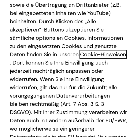
sowie die Übertragung an Drittanbieter (z.B.
Gewerbliche Versicherungen
bei eingebetteten Inhalten wie YouTube)
beinhalten. Durch Klicken des „Alle
Adresse
Arbeitskraftabsicherung
akzeptieren“-Buttons akzeptieren Sie
Kindervorsorge
sämtliche optionalen Cookies. Informationen
Hausnummer
zu den eingesetzten Cookies und genutzte
Sach- und Vermögenssicherung
Daten finden Sie in unseren
Cookie-Hinweisen
Expat
. Dort können Sie Ihre Einwilligung auch
Postleitzahl
jederzeit nachträglich anpassen oder
widerrufen. Wenn Sie Ihre Einwilligung
widerrufen, gilt das nur für die Zukunft; alle
Ort
vorangegangenen Datenverarbeitungen
bleiben rechtmäßig (Art. 7 Abs. 3 S. 3
DSGVO). Mit Ihrer Zustimmung verarbeiten wir
Telefonnummer
Daten auch in Ländern außerhalb der EU/EWR,
wo möglicherweise ein geringerer