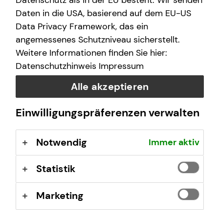
Datenschutz als in der EU besteht. Wir senden
E-Mail
Daten in die USA, basierend auf dem EU-US
Data Privacy Framework, das ein
angemessenes Schutzniveau sicherstellt.
Nachricht
Weitere Informationen finden Sie hier:
Datenschutzhinweis
Impressum
Alle akzeptieren
Ich habe die Informationen zum
Datenschutz
gelesen
Einwilligungspräferenzen verwalten
und bin damit einverstanden.
Notwendig
Immer aktiv
Ich bin damit einverstanden, dass mich tecis bzw.
selbstständige Vertriebspartner von tecis aufgrund
meiner obigen Anfrage kontaktieren dürfen. Diese
Statistik
Einwilligung kann ich jederzeit in Textform (z.B. Brief,
Fax, E-Mail) ohne Angaben von Gründen bei der
Marketing
Firma tecis Finanzdienstleistungen AG, Alter
Teichweg 17, 22081 Hamburg, E-