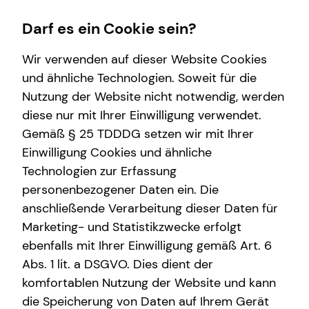
Darf es ein Cookie sein?
Wir verwenden auf dieser Website Cookies
Marc Zacharias
Senior Sales Consultant
und ähnliche Technologien. Soweit für die
Nutzung der Website nicht notwendig, werden
Wissenswertes
Service
Finanzberatung
Karriere-Infos
diese nur mit Ihrer Einwilligung verwendet.
Gemäß § 25 TDDDG setzen wir mit Ihrer
Über mich
Kundenportal
Investment
Karrierechancen
Anrede
Einwilligung Cookies und ähnliche
Über tecis
Schadenabwicklung
Arbeitskraftabsicherung
Initiativbewerbung
Technologien zur Erfassung
Titel
personenbezogener Daten ein. Die
Podcast
Altersvorsorge
anschließende Verarbeitung dieser Daten für
teamzukunft
Spezialisten-Netzwerk
Marketing- und Statistikzwecke erfolgt
Vorname
ebenfalls mit Ihrer Einwilligung gemäß Art. 6
Interview
Immobilienfinanzierung
Abs. 1 lit. a DSGVO. Dies dient der
Kapitalanlage Immobilien
komfortablen Nutzung der Website und kann
Nachname
die Speicherung von Daten auf Ihrem Gerät
Private Krankenvorsorge