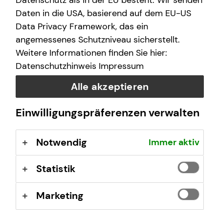
Datenschutz als in der EU besteht. Wir senden
E-Mail
Daten in die USA, basierend auf dem EU-US
Data Privacy Framework, das ein
angemessenes Schutzniveau sicherstellt.
Nachricht
Weitere Informationen finden Sie hier:
Datenschutzhinweis
Impressum
Alle akzeptieren
Ich habe die Informationen zum
Datenschutz
gelesen
Einwilligungspräferenzen verwalten
und bin damit einverstanden.
Notwendig
Immer aktiv
Ich bin damit einverstanden, dass mich tecis bzw.
selbstständige Vertriebspartner von tecis aufgrund
meiner obigen Anfrage kontaktieren dürfen. Diese
Statistik
Einwilligung kann ich jederzeit in Textform (z.B. Brief,
Fax, E-Mail) ohne Angaben von Gründen bei der
Marketing
Firma tecis Finanzdienstleistungen AG, Alter
Teichweg 17, 22081 Hamburg, E-