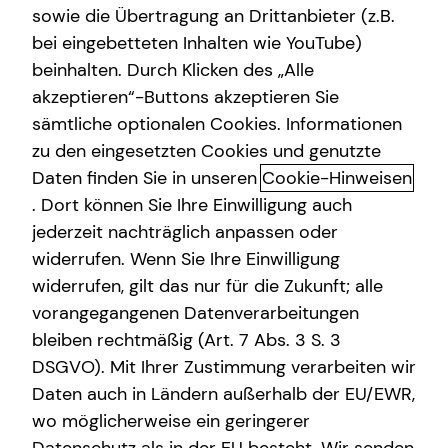
sowie die Übertragung an Drittanbieter (z.B.
Betriebliche Altersvorsorge
bei eingebetteten Inhalten wie YouTube)
beinhalten. Durch Klicken des „Alle
Adresse
Videoberatung
akzeptieren“-Buttons akzeptieren Sie
Gewerbliche Versicherungen
sämtliche optionalen Cookies. Informationen
Hausnummer
zu den eingesetzten Cookies und genutzte
Kindervorsorge
Daten finden Sie in unseren
Cookie-Hinweisen
Sach- und Vermögenssicherung
. Dort können Sie Ihre Einwilligung auch
Postleitzahl
jederzeit nachträglich anpassen oder
Expat
widerrufen. Wenn Sie Ihre Einwilligung
widerrufen, gilt das nur für die Zukunft; alle
Ort
vorangegangenen Datenverarbeitungen
bleiben rechtmäßig (Art. 7 Abs. 3 S. 3
DSGVO). Mit Ihrer Zustimmung verarbeiten wir
Telefonnummer
Daten auch in Ländern außerhalb der EU/EWR,
wo möglicherweise ein geringerer