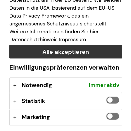
Datenschutz als in der EU besteht. Wir senden
E-Mail
Daten in die USA, basierend auf dem EU-US
Data Privacy Framework, das ein
angemessenes Schutzniveau sicherstellt.
Nachricht
Weitere Informationen finden Sie hier:
Datenschutzhinweis
Impressum
Alle akzeptieren
Ich habe die Informationen zum
Datenschutz
gelesen
Einwilligungspräferenzen verwalten
und bin damit einverstanden.
Notwendig
Immer aktiv
Ich bin damit einverstanden, dass mich tecis bzw.
selbstständige Vertriebspartner von tecis aufgrund
meiner obigen Anfrage kontaktieren dürfen. Diese
Statistik
Einwilligung kann ich jederzeit in Textform (z.B. Brief,
Fax, E-Mail) ohne Angaben von Gründen bei der
Marketing
Firma tecis Finanzdienstleistungen AG, Alter
Teichweg 17, 22081 Hamburg, E-