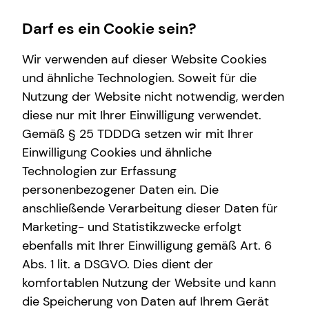
Darf es ein Cookie sein?
Wir verwenden auf dieser Website Cookies
Michael Bauer
Sales Consultant
und ähnliche Technologien. Soweit für die
Nutzung der Website nicht notwendig, werden
Wissenswertes
Service
Finanzberatung
Karriere-Infos
diese nur mit Ihrer Einwilligung verwendet.
Gemäß § 25 TDDDG setzen wir mit Ihrer
Über tecis
Kundenportal
Videoberatung
Karrierechancen
Anrede
Einwilligung Cookies und ähnliche
Schadenabwicklung
Spezialisten-Netzwerk
Initiativbewerbung
Technologien zur Erfassung
Titel
personenbezogener Daten ein. Die
Investment
anschließende Verarbeitung dieser Daten für
Kapitalanlage Immobilien
Marketing- und Statistikzwecke erfolgt
Vorname
ebenfalls mit Ihrer Einwilligung gemäß Art. 6
Altersvorsorge
Abs. 1 lit. a DSGVO. Dies dient der
Arbeitskraftabsicherung
komfortablen Nutzung der Website und kann
Nachname
die Speicherung von Daten auf Ihrem Gerät