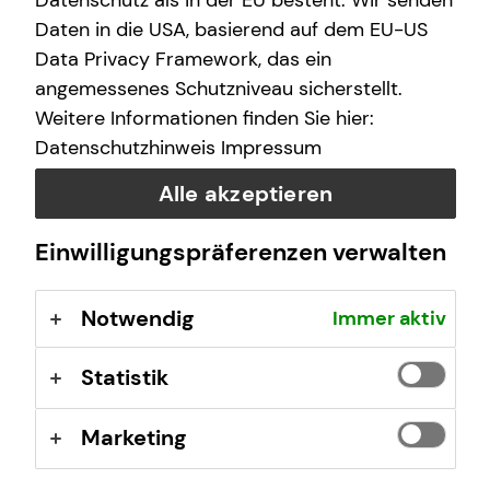
Datenschutz als in der EU besteht. Wir senden
E-Mail
Daten in die USA, basierend auf dem EU-US
Data Privacy Framework, das ein
angemessenes Schutzniveau sicherstellt.
Nachricht
Weitere Informationen finden Sie hier:
Datenschutzhinweis
Impressum
Alle akzeptieren
Ich habe die Informationen zum
Datenschutz
gelesen
Einwilligungspräferenzen verwalten
und bin damit einverstanden.
Notwendig
Immer aktiv
Ich bin damit einverstanden, dass mich tecis bzw.
selbstständige Vertriebspartner von tecis aufgrund
meiner obigen Anfrage kontaktieren dürfen. Diese
Statistik
Einwilligung kann ich jederzeit in Textform (z.B. Brief,
Fax, E-Mail) ohne Angaben von Gründen bei der
Marketing
Firma tecis Finanzdienstleistungen AG, Alter
Teichweg 17, 22081 Hamburg, E-