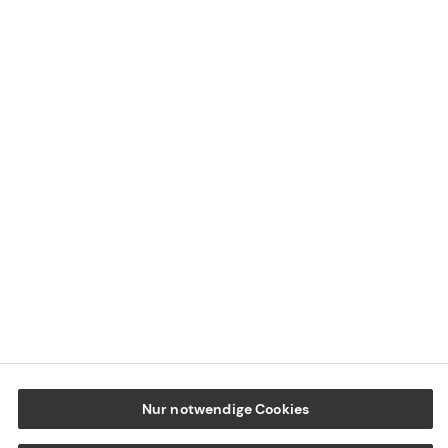
Kontaktübersicht
Impressum
Datenschutz
Cookie-Einstellungen
Beschwerdedialog
Offenlegung von Nachhaltigkeitsthemen
Transparenzhinweis BFSG
www.tecis.de
Nur notwendige Cookies