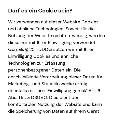
Darf es ein Cookie sein?
Wir verwenden auf dieser Website Cookies
Niclas Dierks
Teamleiter
und ähnliche Technologien. Soweit für die
Nutzung der Website nicht notwendig, werden
Wissenswertes
Service
Finanzberatung
Karriere-Infos
diese nur mit Ihrer Einwilligung verwendet.
Gemäß § 25 TDDDG setzen wir mit Ihrer
Über tecis
Kundenportal
Videoberatung
Karrierechancen
Anrede
Einwilligung Cookies und ähnliche
Schadenabwicklung
Spezialisten-Netzwerk
Initiativbewerbung
Technologien zur Erfassung
Titel
personenbezogener Daten ein. Die
Private Krankenvorsorge
anschließende Verarbeitung dieser Daten für
Immobilienfinanzierung
Marketing- und Statistikzwecke erfolgt
Vorname
ebenfalls mit Ihrer Einwilligung gemäß Art. 6
Investment
Abs. 1 lit. a DSGVO. Dies dient der
Kapitalanlage Immobilien
komfortablen Nutzung der Website und kann
Nachname
die Speicherung von Daten auf Ihrem Gerät
Arbeitskraftabsicherung