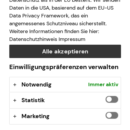
Datenschutz als in der EU besteht. Wir senden
E-Mail
Daten in die USA, basierend auf dem EU-US
Data Privacy Framework, das ein
angemessenes Schutzniveau sicherstellt.
Nachricht
Weitere Informationen finden Sie hier:
Datenschutzhinweis
Impressum
Alle akzeptieren
Ich habe die Informationen zum
Datenschutz
gelesen
Einwilligungspräferenzen verwalten
und bin damit einverstanden.
Notwendig
Immer aktiv
Ich bin damit einverstanden, dass mich tecis bzw.
selbstständige Vertriebspartner von tecis aufgrund
meiner obigen Anfrage kontaktieren dürfen. Diese
Statistik
Einwilligung kann ich jederzeit in Textform (z.B. Brief,
Fax, E-Mail) ohne Angaben von Gründen bei der
Marketing
Firma tecis Finanzdienstleistungen AG, Alter
Teichweg 17, 22081 Hamburg, E-