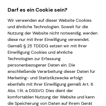
Darf es ein Cookie sein?
Wir verwenden auf dieser Website Cookies
Ole Fritsch
Regional Manager
und ähnliche Technologien. Soweit für die
Nutzung der Website nicht notwendig, werden
Wissenswertes
diese nur mit Ihrer Einwilligung verwendet.
Gemäß § 25 TDDDG setzen wir mit Ihrer
Über mich
Anrede
Einwilligung Cookies und ähnliche
Über tecis
Technologien zur Erfassung
Titel
personenbezogener Daten ein. Die
anschließende Verarbeitung dieser Daten für
Marketing- und Statistikzwecke erfolgt
Vorname
ebenfalls mit Ihrer Einwilligung gemäß Art. 6
Abs. 1 lit. a DSGVO. Dies dient der
komfortablen Nutzung der Website und kann
Nachname
die Speicherung von Daten auf Ihrem Gerät