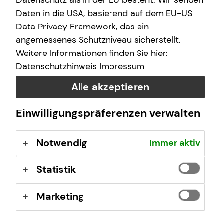
Datenschutz als in der EU besteht. Wir senden
E-Mail
Daten in die USA, basierend auf dem EU-US
Data Privacy Framework, das ein
angemessenes Schutzniveau sicherstellt.
Nachricht
Weitere Informationen finden Sie hier:
Datenschutzhinweis
Impressum
Alle akzeptieren
Ich habe die Informationen zum
Datenschutz
gelesen
Einwilligungspräferenzen verwalten
und bin damit einverstanden.
Notwendig
Immer aktiv
Ich bin damit einverstanden, dass mich tecis bzw.
selbstständige Vertriebspartner von tecis aufgrund
meiner obigen Anfrage kontaktieren dürfen. Diese
Statistik
Einwilligung kann ich jederzeit in Textform (z.B. Brief,
Fax, E-Mail) ohne Angaben von Gründen bei der
Marketing
Firma tecis Finanzdienstleistungen AG, Alter
Teichweg 17, 22081 Hamburg, E-