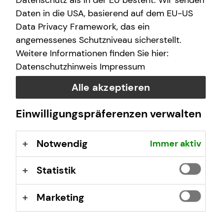
Datenschutz als in der EU besteht. Wir senden
E-Mail
Daten in die USA, basierend auf dem EU-US
Data Privacy Framework, das ein
angemessenes Schutzniveau sicherstellt.
Nachricht
Weitere Informationen finden Sie hier:
Datenschutzhinweis
Impressum
Alle akzeptieren
Ich habe die Informationen zum
Datenschutz
gelesen
Einwilligungspräferenzen verwalten
und bin damit einverstanden.
Notwendig
Immer aktiv
Ich bin damit einverstanden, dass mich tecis bzw.
selbstständige Vertriebspartner von tecis aufgrund
meiner obigen Anfrage kontaktieren dürfen. Diese
Statistik
Einwilligung kann ich jederzeit in Textform (z.B. Brief,
Fax, E-Mail) ohne Angaben von Gründen bei der
Marketing
Firma tecis Finanzdienstleistungen AG, Alter
Teichweg 17, 22081 Hamburg, E-