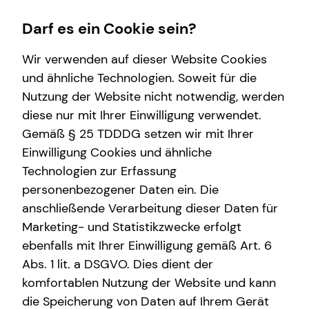
Darf es ein Cookie sein?
Wir verwenden auf dieser Website Cookies
Philipp Baur
Teamleiter
und ähnliche Technologien. Soweit für die
Nutzung der Website nicht notwendig, werden
Wissenswertes
Karriere-Infos
Finanzberatung
Service
diese nur mit Ihrer Einwilligung verwendet.
Gemäß § 25 TDDDG setzen wir mit Ihrer
Über mich
Karrierechancen
Videoberatung
Kundenportal
Anrede
Einwilligung Cookies und ähnliche
Über tecis
Initiativbewerbung
Spezialisten-Netzwerk
Technologien zur Erfassung
Titel
personenbezogener Daten ein. Die
teamzukunft
Investment
anschließende Verarbeitung dieser Daten für
Kapitalanlage Immobilien
Marketing- und Statistikzwecke erfolgt
Vorname
ebenfalls mit Ihrer Einwilligung gemäß Art. 6
Abs. 1 lit. a DSGVO. Dies dient der
komfortablen Nutzung der Website und kann
Nachname
die Speicherung von Daten auf Ihrem Gerät