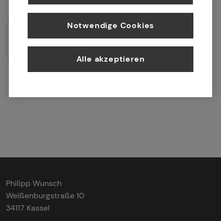
Mail: kundenservice@tecis.de widerrufen.
Notwendige Cookies
Friendly Captcha
Alle akzeptieren
Senden
Philipp Wunsch
Weißenburgstraße 10
34117 Kassel