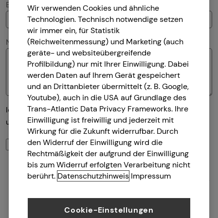
E-Mail
Wir verwenden Cookies und ähnliche
Technologien. Technisch notwendige setzen
wir immer ein, für Statistik
(Reichweitenmessung) und Marketing (auch
Nachricht
geräte- und websiteübergreifende
Profilbildung) nur mit Ihrer Einwilligung. Dabei
werden Daten auf Ihrem Gerät gespeichert
und an Drittanbieter übermittelt (z. B. Google,
Youtube), auch in die USA auf Grundlage des
Trans-Atlantic Data Privacy Frameworks. Ihre
Ich habe die Informationen zum
Datenschutz
gelesen
Einwilligung ist freiwillig und jederzeit mit
und bin damit einverstanden.
Wirkung für die Zukunft widerrufbar. Durch
Ich bin damit einverstanden, dass mich tecis bzw.
den Widerruf der Einwilligung wird die
Rechtmäßigkeit der aufgrund der Einwilligung
selbstständige Vertriebspartner von tecis aufgrund
bis zum Widerruf erfolgten Verarbeitung nicht
meiner obigen Anfrage kontaktieren dürfen. Diese
berührt.
Datenschutzhinweis
Impressum
Einwilligung kann ich jederzeit in Textform (z.B. Brief,
Fax, E-Mail) ohne Angaben von Gründen bei der
Firma tecis Finanzdienstleistungen AG, Alter
Cookie-Einstellungen
Teichweg 17, 22081 Hamburg, E-