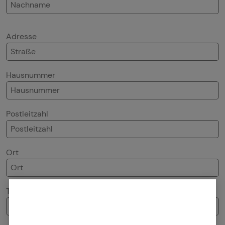
Altersvorsorge
Adresse
Gewerbliche Versicherungen
Arbeitskraftabsicherung
Hausnummer
Kindervorsorge
Sach- und Vermögenssicherung
Postleitzahl
Expat
Ort
Telefonnummer