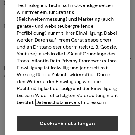
E-Mail
Technologien. Technisch notwendige setzen
wir immer ein, für Statistik
(Reichweitenmessung) und Marketing (auch
Nachricht
geräte- und websiteübergreifende
Profilbildung) nur mit Ihrer Einwilligung. Dabei
werden Daten auf Ihrem Gerät gespeichert
und an Drittanbieter übermittelt (z. B. Google,
Youtube), auch in die USA auf Grundlage des
Trans-Atlantic Data Privacy Frameworks. Ihre
Einwilligung ist freiwillig und jederzeit mit
Ich habe die Informationen zum
Datenschutz
gelesen
Wirkung für die Zukunft widerrufbar. Durch
und bin damit einverstanden.
den Widerruf der Einwilligung wird die
Ich bin damit einverstanden, dass mich tecis bzw.
Rechtmäßigkeit der aufgrund der Einwilligung
selbstständige Vertriebspartner von tecis aufgrund
bis zum Widerruf erfolgten Verarbeitung nicht
berührt.
Datenschutzhinweis
Impressum
meiner obigen Anfrage kontaktieren dürfen. Diese
Einwilligung kann ich jederzeit in Textform (z.B. Brief,
Fax, E-Mail) ohne Angaben von Gründen bei der
Cookie-Einstellungen
Firma tecis Finanzdienstleistungen AG, Alter
Teichweg 17, 22081 Hamburg, E-