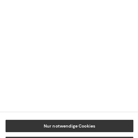
Kontaktübersicht
Impressum
Datenschutz
Cookie-Einstellungen
Beschwerdedialog
Offenlegung von Nachhaltigkeitsthemen
Transparenzhinweis BFSG
www.tecis.de
Nur notwendige Cookies