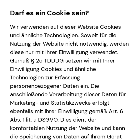
Darf es ein Cookie sein?
Wir verwenden auf dieser Website Cookies
Robert Fortmeier
Teamleiter
und ähnliche Technologien. Soweit für die
Nutzung der Website nicht notwendig, werden
Wissenswertes
Finanzberatung
Karriere-Infos
diese nur mit Ihrer Einwilligung verwendet.
Gemäß § 25 TDDDG setzen wir mit Ihrer
Über tecis
Spezialisten-Netzwerk
Karrierechancen
Anrede
Einwilligung Cookies und ähnliche
teamzukunft
Immobilienfinanzierung
Technologien zur Erfassung
Titel
personenbezogener Daten ein. Die
Investment
anschließende Verarbeitung dieser Daten für
Marketing- und Statistikzwecke erfolgt
Vorname
ebenfalls mit Ihrer Einwilligung gemäß Art. 6
Abs. 1 lit. a DSGVO. Dies dient der
komfortablen Nutzung der Website und kann
Nachname
die Speicherung von Daten auf Ihrem Gerät