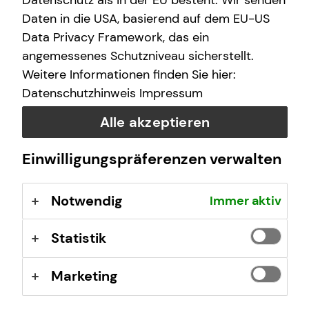
Datenschutz als in der EU besteht. Wir senden
E-Mail
Daten in die USA, basierend auf dem EU-US
Data Privacy Framework, das ein
angemessenes Schutzniveau sicherstellt.
Nachricht
Weitere Informationen finden Sie hier:
Datenschutzhinweis
Impressum
Alle akzeptieren
Ich habe die Informationen zum
Datenschutz
gelesen
Einwilligungspräferenzen verwalten
und bin damit einverstanden.
Notwendig
Immer aktiv
Ich bin damit einverstanden, dass mich tecis bzw.
selbstständige Vertriebspartner von tecis aufgrund
meiner obigen Anfrage kontaktieren dürfen. Diese
Statistik
Einwilligung kann ich jederzeit in Textform (z.B. Brief,
Fax, E-Mail) ohne Angaben von Gründen bei der
Marketing
Firma tecis Finanzdienstleistungen AG, Alter
Teichweg 17, 22081 Hamburg, E-