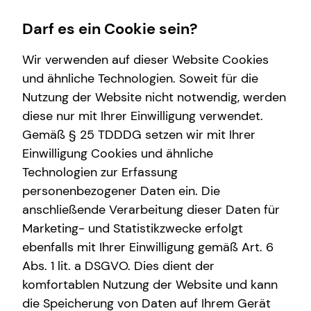
Darf es ein Cookie sein?
Wir verwenden auf dieser Website Cookies
und ähnliche Technologien. Soweit für die
Nutzung der Website nicht notwendig, werden
Wissenswertes
Service
Finanzberatung
diese nur mit Ihrer Einwilligung verwendet.
Gemäß § 25 TDDDG setzen wir mit Ihrer
Über mich
Kundenportal
Videoberatung
Einwilligung Cookies und ähnliche
Über tecis
Schadenabwicklung
Spezialisten-Netzwerk
Technologien zur Erfassung
personenbezogener Daten ein. Die
Podcast
Private Krankenvorsorge
anschließende Verarbeitung dieser Daten für
teamzukunft
Immobilienfinanzierung
Marketing- und Statistikzwecke erfolgt
ebenfalls mit Ihrer Einwilligung gemäß Art. 6
Betriebliche Altersvorsorge
Ahmad-Zobair Salmai
Abs. 1 lit. a DSGVO. Dies dient der
Investment
komfortablen Nutzung der Website und kann
die Speicherung von Daten auf Ihrem Gerät
Kapitalanlage Immobilien