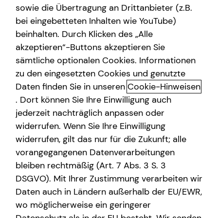
sowie die Übertragung an Drittanbieter (z.B.
Altersvorsorge
bei eingebetteten Inhalten wie YouTube)
beinhalten. Durch Klicken des „Alle
Gewerbliche Versicherungen
akzeptieren“-Buttons akzeptieren Sie
Ahmad-Zobair Salmai
Arbeitskraftabsicherung
sämtliche optionalen Cookies. Informationen
kennenlernen in Bielefeld
zu den eingesetzten Cookies und genutzte
Kindervorsorge
Daten finden Sie in unseren
Cookie-Hinweisen
Ich bin dein persönlicher Ansprechpartner für Beckum
Sach- und Vermögenssicherung
. Dort können Sie Ihre Einwilligung auch
und Umgebung. Hier erfährst du mehr über mich.
jederzeit nachträglich anpassen oder
Expat
Über mich
widerrufen. Wenn Sie Ihre Einwilligung
widerrufen, gilt das nur für die Zukunft; alle
Egal, wo du privat und beruflich gerade stehst: In jeder
vorangegangenen Datenverarbeitungen
Lebensphase stellen sich neue Fragen rund um Vorsorge,
bleiben rechtmäßig (Art. 7 Abs. 3 S. 3
Absicherung und Finanzen. Ich biete dir eine
DSGVO). Mit Ihrer Zustimmung verarbeiten wir
ganzheitliche und ungebundene Beratung, die alle
Daten auch in Ländern außerhalb der EU/EWR,
Aspekte deiner finanziellen Situation beleuchtet. Es geht
wo möglicherweise ein geringerer
um deine individuellen Ziele und Wünsche, die wir
gemeinsam mit einem maßgeschneiderten und