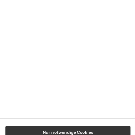
Kontaktübersicht
Impressum
Datenschutz
Cookie-Einstellungen
Beschwerdedialog
Offenlegung von Nachhaltigkeitsthemen
Transparenzhinweis BFSG
www.tecis.de
Nur notwendige Cookies