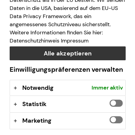
Datenschutz als in der EU besteht. Wir senden
Berufsrechtliche Regelungen: § 34 d Gewerbeordnung
Daten in die USA, basierend auf dem EU-US
(GewO), §§ 59 – 68 Gesetz über den
Data Privacy Framework, das ein
Versicherungsvertrag (VVG), Verordnung über die
angemessenes Schutzniveau sicherstellt.
Versicherungsvermittlung und -beratung (VersVermV),
Weitere Informationen finden Sie hier:
abrufbar unter
www.gesetze-im-internet.de
Datenschutzhinweis
Impressum
Erlaubnis nach § 34f GewO ​
Alle akzeptieren
Einwilligungspräferenzen verwalten
Aufsichtsbehörde:
IHK Aachen
Notwendig
Immer aktiv
Theaterstraße 6-10
52062 Aachen
Statistik
Registrierungsnummer: D-F-101-V96F-30
Marketing
Berufsbezeichnung: Finanzanlagenvermittler nach § 34f
Abs. 1 Satz 1 Nr. 1 GewO Bundesrepublik Deutschland