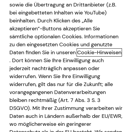
MStV
sowie die Übertragung an Drittanbieter (z.B.
Altersvorsorge
bei eingebetteten Inhalten wie YouTube)
beinhalten. Durch Klicken des „Alle
Ahmed Al Fatli
Gewerbliche Versicherungen
akzeptieren“-Buttons akzeptieren Sie
Stolberger Straße 15-17
Arbeitskraftabsicherung
sämtliche optionalen Cookies. Informationen
52068 Aachen
zu den eingesetzten Cookies und genutzte
Kindervorsorge
Daten finden Sie in unseren
Cookie-Hinweisen
Erlaubnis nach § 34d GewO​
Sach- und Vermögenssicherung
. Dort können Sie Ihre Einwilligung auch
jederzeit nachträglich anpassen oder
Aufsichtsbehörde:
Expat
widerrufen. Wenn Sie Ihre Einwilligung
IHK Aachen
widerrufen, gilt das nur für die Zukunft; alle
Theaterstraße 6-10
vorangegangenen Datenverarbeitungen
52062 Aachen
bleiben rechtmäßig (Art. 7 Abs. 3 S. 3
DSGVO). Mit Ihrer Zustimmung verarbeiten wir
Registrierungsnummer: D-O6LI-IHHG9-49
Daten auch in Ländern außerhalb der EU/EWR,
Berufsbezeichnung: Versicherungsvertreter mit Erlaubnis
wo möglicherweise ein geringerer
nach § 34 d Abs. 1 GewO Bundesrepublik Deutschland