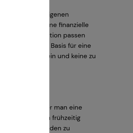
er Kauf einer eigenen
 mehr als nur eine finanzielle
ersönlichen Situation passen
ität bilden die Basis für eine
um Wohlfühlen sein und keine zu
r Kauf? Je früher man eine
n Kauf, kann man frühzeitig
g Zeit, die Schulden zu