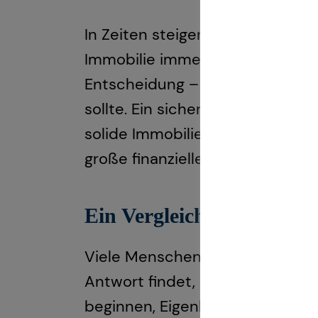
In Zeiten steigender Mietprei
Immobilie immer attraktiver. Doc
Entscheidung – sie ist ein emot
sollte. Ein sicheres Einkommen, 
solide Immobilienfinanzierung. 
große finanzielle Belastung darst
Ein Vergleich: Kauf vers
Viele Menschen stehen irgendwa
Antwort findet, desto besser. E
beginnen, Eigenkapital zu spare