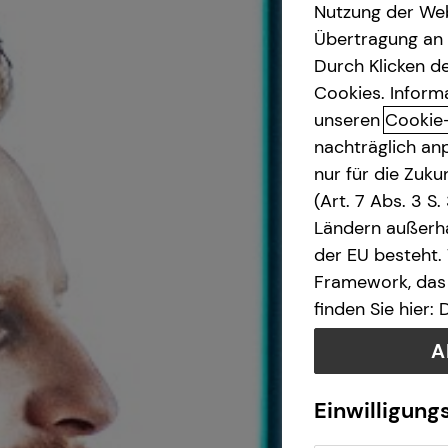
Nutzung der Web
Übertragung an D
Private Krankenvorsorge
Durch Klicken de
Cookies. Inform
Arbeitskraftabsicherung
unseren
Cookie
nachträglich anp
Sach- und
nur für die Zuk
Vermögenssicherung
(Art. 7 Abs. 3 S
Ländern außerha
der EU besteht.
Framework, das 
finden Sie hier:
A
Einwilligung