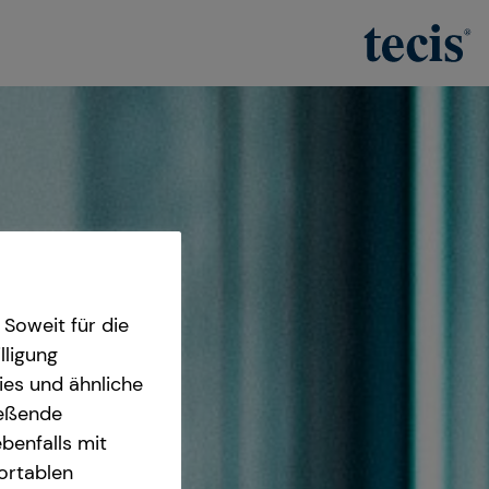
Soweit für die
lligung
ies und ähnliche
ießende
benfalls mit
fortablen