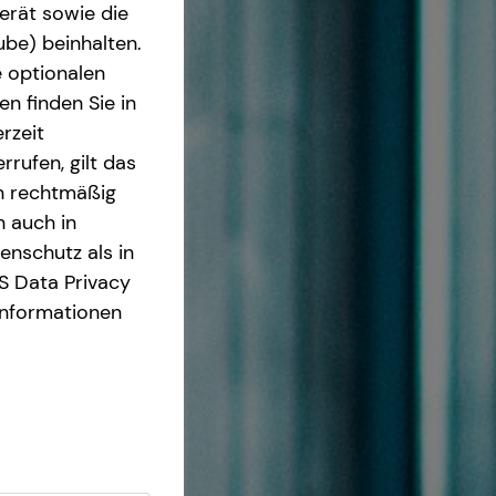
erät sowie die
ube) beinhalten.
e optionalen
n finden Sie in
rzeit
rrufen, gilt das
en rechtmäßig
n auch in
nschutz als in
S Data Privacy
Informationen