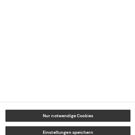
Impressum
Datenschutz
Cookie-Einstellungen
Beschwerdedialog
Offenlegung von Nachhaltigkeitsthemen
Transparenzhinweis BFSG
www.tecis.de
Nur notwendige Cookies
Einstellungen speichern