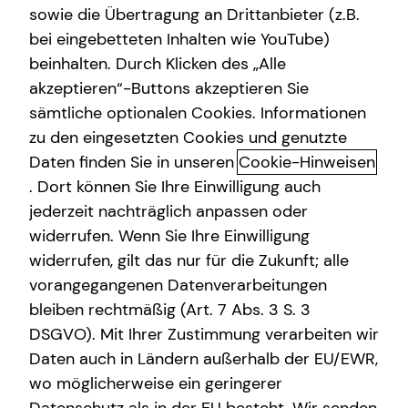
sowie die Übertragung an Drittanbieter (z.B.
bei eingebetteten Inhalten wie YouTube)
beinhalten. Durch Klicken des „Alle
akzeptieren“-Buttons akzeptieren Sie
Alexander Gäde kennenlernen in
sämtliche optionalen Cookies. Informationen
Münster
zu den eingesetzten Cookies und genutzte
Daten finden Sie in unseren
Cookie-Hinweisen
Berate jeden so, wie du selbst beraten
. Dort können Sie Ihre Einwilligung auch
werden möchtest.
jederzeit nachträglich anpassen oder
widerrufen. Wenn Sie Ihre Einwilligung
Hi, mein Name ist Alexander Gäde.
widerrufen, gilt das nur für die Zukunft; alle
Über mich
vorangegangenen Datenverarbeitungen
bleiben rechtmäßig (Art. 7 Abs. 3 S. 3
Egal, wo du privat und beruflich gerade stehst: In jeder
Lebensphase stellen sich dir neue Fragen rund um
DSGVO). Mit Ihrer Zustimmung verarbeiten wir
Vorsorge, Absicherung und Finanzen. Als gelernter
Daten auch in Ländern außerhalb der EU/EWR,
Bankkaufmann biete ich dir eine ganzheitliche und
wo möglicherweise ein geringerer
ungebundene Beratung, die alle Aspekte deiner