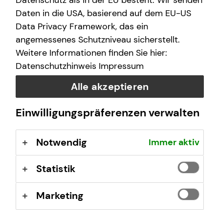
Datenschutz als in der EU besteht. Wir senden
Sozialabgaben plus des Arbeitgeberzuschusses in Höhe
Daten in die USA, basierend auf dem EU-US
von bis zu 15 % und mehr des Umwandlungsbetrags zur
Entgeltumwandlung ist sie ein attraktiver Baustein deines
Data Privacy Framework, das ein
privaten Vorsorgekonzepts.
angemessenes Schutzniveau sicherstellt.
Weitere Informationen finden Sie hier:
Wie funktioniert die betriebliche
Datenschutzhinweis
Impressum
Altersvorsorge?
Alle akzeptieren
Bei der betrieblichen Altersvorsorge (bAV) werden die
Einwilligungspräferenzen verwalten
Beiträge vom Bruttogehalt abgezogen, wodurch der
Arbeitgeber Lohnnebenkosten sparen kann. Er ist aber
verpflichtet, diesen Vorteil an die Arbeitnehmerin oder
Notwendig
Immer aktiv
den Arbeitnehmer weiterzugeben. Pauschal sind das
etwa 15 % Zuschuss des umgewandelten Entgelts, mit
Statistik
denen er sich an der bAV beteiligt. Er kann die
Mitarbeitenden aber auch mit einem höheren Beitrag
Marketing
unterstützen.
Darüber hinaus kannst du von steuerlichen Vorteilen