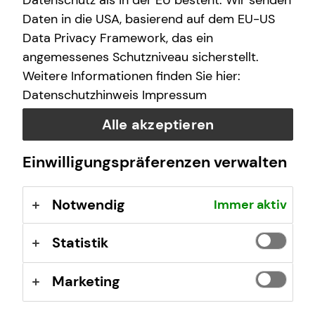
Datenschutz als in der EU besteht. Wir senden
Daten in die USA, basierend auf dem EU-US
Donnerstag
10:00 - 21:00 Uhr
Data Privacy Framework, das ein
angemessenes Schutzniveau sicherstellt.
Freitag
10:00 - 21:00 Uhr
Weitere Informationen finden Sie hier:
Samstag
10:00 - 17:00 Uhr
Datenschutzhinweis
Impressum
Alle akzeptieren
Selbstverständlich sind auch Termine außerhalb
dieser Geschäftszeiten auf Anfrage möglich.
Einwilligungspräferenzen verwalten
Notwendig
Immer aktiv
Kontaktformular
Statistik
Marketing