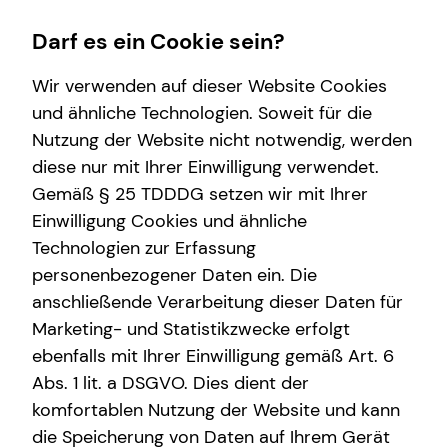
Darf es ein Cookie sein?
Wir verwenden auf dieser Website Cookies
André Böckmann
Divisional Manager
und ähnliche Technologien. Soweit für die
Nutzung der Website nicht notwendig, werden
Wissenswertes
diese nur mit Ihrer Einwilligung verwendet.
Gemäß § 25 TDDDG setzen wir mit Ihrer
Über tecis
Einwilligung Cookies und ähnliche
E-Mail
Anruf
Maps
vCard
Technologien zur Erfassung
personenbezogener Daten ein. Die
anschließende Verarbeitung dieser Daten für
Marketing- und Statistikzwecke erfolgt
ebenfalls mit Ihrer Einwilligung gemäß Art. 6
andre.boeckmann@tecis.de
Abs. 1 lit. a DSGVO. Dies dient der
komfortablen Nutzung der Website und kann
Weinsbergstraße 190
die Speicherung von Daten auf Ihrem Gerät
50825 Köln