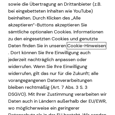
sowie die Übertragung an Drittanbieter (z.B.
bei eingebetteten Inhalten wie YouTube)
+49 (221) 96264110
beinhalten. Durch Klicken des „Alle
akzeptieren“-Buttons akzeptieren Sie
+49 (151) 40438000
sämtliche optionalen Cookies. Informationen
zu den eingesetzten Cookies und genutzte
Daten finden Sie in unseren
Cookie-Hinweisen
. Dort können Sie Ihre Einwilligung auch
jederzeit nachträglich anpassen oder
widerrufen. Wenn Sie Ihre Einwilligung
widerrufen, gilt das nur für die Zukunft; alle
Geschäftszeiten
vorangegangenen Datenverarbeitungen
bleiben rechtmäßig (Art. 7 Abs. 3 S. 3
Montag
10:00 - 21:00 Uhr
DSGVO). Mit Ihrer Zustimmung verarbeiten wir
Daten auch in Ländern außerhalb der EU/EWR,
Dienstag
10:00 - 21:00 Uhr
wo möglicherweise ein geringerer
Mittwoch
10:00 - 21:00 Uhr