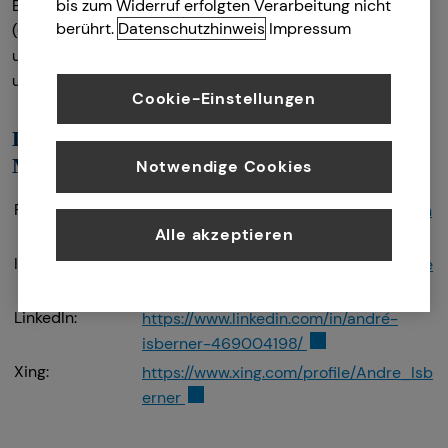
Berufsrechtliche Regelungen: § 34 f Gewerbeordnung
bis zum Widerruf erfolgten Verarbeitung nicht
berührt.
Datenschutzhinweis
Impressum
(GewO), Verordnung über die Versicherungsvermittlung
und -beratung (VersVermV), abrufbar
unter
www.gesetze-im-internet.de
Cookie-Einstellungen
Das Impressum gilt auch für folgende Social
Media Profile
Notwendige Cookies
Facebook:
https://www.facebook.com/andre.isbern
Alle akzeptieren
er/
Instagram:
https://www.instagram.com/andrew_ice
burner/
LinkedIn:
https://www.linkedin.com/in/andré-
isberner-469004198/
Xing:
https://www.xing.com/profile/Andre_Isb
erner