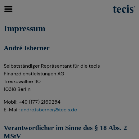
Impressum
André Isberner
Finanzberatung
Wissenswertes
Service
Altersvorsorge
Über tecis
Kundenportal
Selbstständiger Repräsentant für die tecis
Über mich
Finanzdienstleistungen AG
Treskowallee 110
10318 Berlin
Mobil: +49 (177) 2169254
E-Mail:
andre.isberner@tecis.de
Verantwortlicher im Sinne des § 18 Abs. 2
MStV