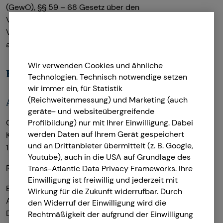
(GewO), §§ 59 – 68 Gesetz über den
Versicherungsvertrag (VVG), Verordnung über die
Versicherungsvermittlung und -beratung (VersVermV),
abrufbar unter
www.gesetze-im-internet.de
Wir verwenden Cookies und ähnliche
Erlaubnis nach § 34f GewO ​
Technologien. Technisch notwendige setzen
wir immer ein, für Statistik
(Reichweitenmessung) und Marketing (auch
Aufsichtsbehörde:
geräte- und websiteübergreifende
Gemeinde Blankenfelde-Mahlow
Profilbildung) nur mit Ihrer Einwilligung. Dabei
werden Daten auf Ihrem Gerät gespeichert
Karl-Marx-Str. 4
und an Drittanbieter übermittelt (z. B. Google,
15827 Blankenfelde-Mahlow
Youtube), auch in die USA auf Grundlage des
Registrierungsnummer: D-F-183-M433-41
Trans-Atlantic Data Privacy Frameworks. Ihre
Einwilligung ist freiwillig und jederzeit mit
Berufsbezeichnung: Finanzanlagenvermittler nach § 34f
Wirkung für die Zukunft widerrufbar. Durch
Abs. 1 Satz 1 Nr. 1 und 2 GewO Bundesrepublik
den Widerruf der Einwilligung wird die
Deutschland
Rechtmäßigkeit der aufgrund der Einwilligung