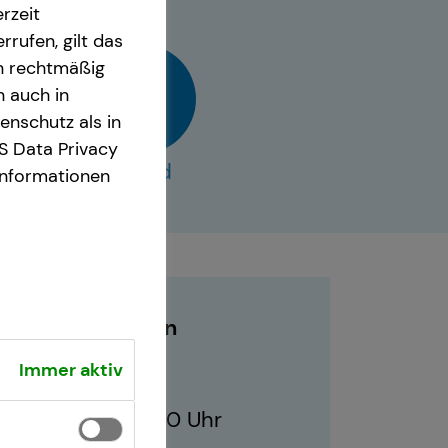
rzeit
rrufen, gilt das
en rechtmäßig
n auch in
nschutz als in
S Data Privacy
vCard
Informationen
Geschäftszeiten
Immer aktiv
10:00 - 21:00 Uhr