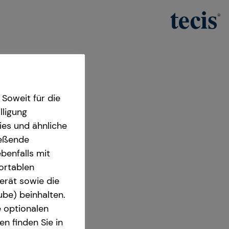
Soweit für die
lligung
ies und ähnliche
ießende
benfalls mit
fortablen
ager
erät sowie die
ube) beinhalten.
80333 München
e optionalen
n finden Sie in