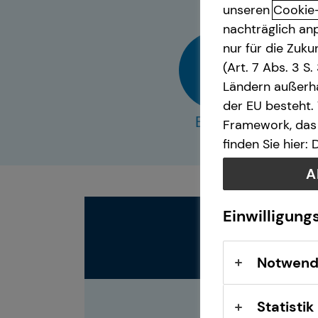
unseren
Cookie
nachträglich anp
Interview
Videoberatung
nur für die Zuk
(Art. 7 Abs. 3 S
Ländern außerha
der EU besteht.
E-Mail
Framework, das 
finden Sie hier:
A
Einwilligung
Notwend
Statistik