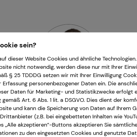
Cookie sein?
uf dieser Website Cookies und ähnliche Technologien. 
ite nicht notwendig, werden diese nur mit Ihrer Einwi
ß § 25 TDDDG setzen wir mit Ihrer Einwilligung Cook
r Erfassung personenbezogener Daten ein. Die anschl
ser Daten für Marketing- und Statistikzwecke erfolgt e
ng gemäß Art. 6 Abs. 1 lit. a DSGVO. Dies dient der kom
ré Krämer
| Regional Man
site und kann die Speicherung von Daten auf Ihrem G
rittanbieter (z.B. bei eingebetteten Inhalten wie YouT
und Umgebung
| Gabelsberger Straße 11 | 
s „Alle akzeptieren“-Buttons akzeptieren Sie sämtlich
ationen zu den eingesetzten Cookies und genutzte Date