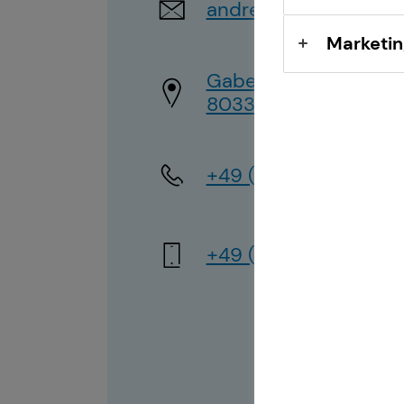
andre.kraemer@tecis
Marketin
Gabelsberger Straße 
80333 München
+49 (89) 2872310
+49 (163) 8324725