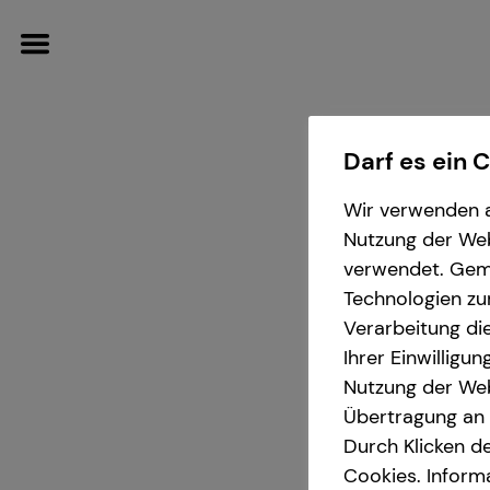
Darf es ein 
Wir verwenden a
Wissenswertes
Finanzberatung
Karriere
Service
Nutzung der Webs
verwendet. Gemä
Über mich
Investment
Karrierechancen
Kundenportal
Technologien zu
Verarbeitung die
Über tecis
Altersvorsorge
Trainee
Ihrer Einwilligu
And
Nutzung der Web
Übertragung an D
Podcast
Kapitalanlage Immobilien
Praktikum
in München 
Durch Klicken de
Cookies. Inform
teamzukunft
Spezialisten-Netzwerk
Direkteinstieg