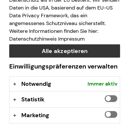
Datenschutz als in der EU besteht. Wir senden
finanzielle Zukunft zu ermöglichen.
Daten in die USA, basierend auf dem EU-US
Data Privacy Framework, das ein
Wir arbeiten an über 400 Standorten, sind untereinander
angemessenes Schutzniveau sicherstellt.
eng vernetzt und von Nord nach Süd und von West nach
Weitere Informationen finden Sie hier:
Ost mit vielen Teams vertreten.
Datenschutzhinweis
Impressum
tecis im Überblick
Alle akzeptieren
40 Jahre Erfahrung am Markt
Deutschlandweit an über 400 Standorten vertreten
Einwilligungspräferenzen verwalten
Unsere Beratungsphilosophie: Wir beraten unsere
Kundinnen und Kunden so, wie wir auch selbst
Notwendig
Immer aktiv
beraten werden möchten – ehrlich,
chancenorientiert, leidenschaftlich und kompetent.
Statistik
Stand: Januar 2026
Marketing
tecis Finanzberatung