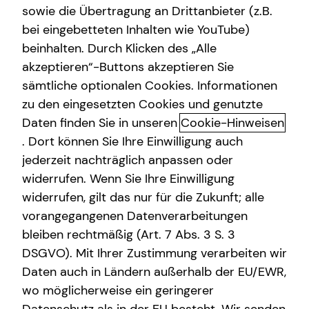
sowie die Übertragung an Drittanbieter (z.B.
bei eingebetteten Inhalten wie YouTube)
beinhalten. Durch Klicken des „Alle
akzeptieren“-Buttons akzeptieren Sie
Das ist tecis
sämtliche optionalen Cookies. Informationen
zu den eingesetzten Cookies und genutzte
Dürfen wir uns kurz vorstellen? Wir sind tecis – die
Daten finden Sie in unseren
Cookie-Hinweisen
Finanzberatung deiner Generation – und begleiten dich
auf deinem Weg in eine finanziell selbstbestimmte
. Dort können Sie Ihre Einwilligung auch
Zukunft. Altersvorsorge, Absicherung, Vermögensaufbau,
jederzeit nachträglich anpassen oder
Immobilienfinanzierung – wir sind Ansprechpartner für
widerrufen. Wenn Sie Ihre Einwilligung
die finanziellen Fragen in deinem Leben.
widerrufen, gilt das nur für die Zukunft; alle
vorangegangenen Datenverarbeitungen
Gegründet wurde die tecis Finanzdienstleistungen AG
bleiben rechtmäßig (Art. 7 Abs. 3 S. 3
bereits 1986 in Hamburg. Heute sind wir mit über 3.900
DSGVO). Mit Ihrer Zustimmung verarbeiten wir
lizenzierten Finanzberaterinnen und Finanzberatern
Daten auch in Ländern außerhalb der EU/EWR,
deutschlandweit vertreten. Uns verbindet die
Leidenschaft für das, was wir tun. Unsere Mission dabei
wo möglicherweise ein geringerer
ist es, den nachfolgenden Generationen eine bessere