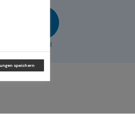
vCard
lungen speichern
ner Generation – und begleiten
 selbstbestimmte Zukunft.