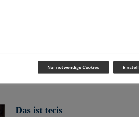
Kontakt
Maps
Nur notwendige Cookies
Einstel
Das ist tecis
Wir sind tecis, die Finanzberatung dei
dich auf deinem Weg in eine finanziell