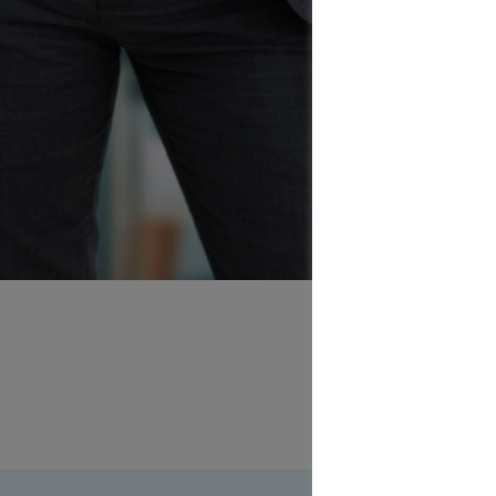
An
in Leipz