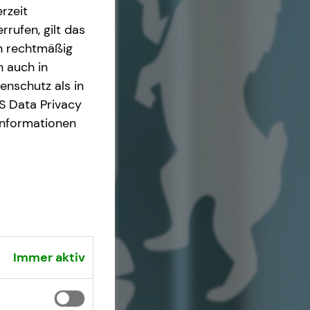
rzeit
rrufen, gilt das
en rechtmäßig
n auch in
nschutz als in
S Data Privacy
Informationen
Immer aktiv