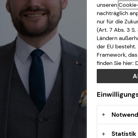
unseren
Cookie
nachträglich anp
nur für die Zuk
(Art. 7 Abs. 3 S
Ländern außerha
der EU besteht.
Framework, das 
finden Sie hier:
A
Einwilligung
Notwend
Statistik