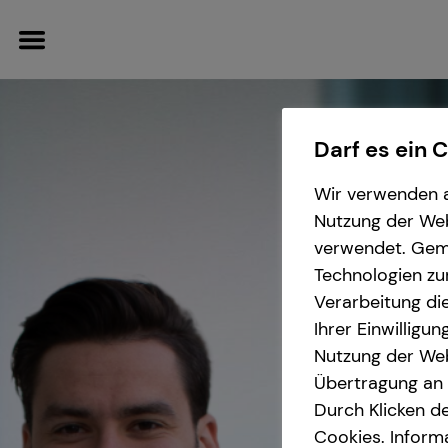
Darf es ein 
Wir verwenden a
Wissenswertes
Nutzung der Webs
verwendet. Gemä
Über tecis
Technologien zu
Verarbeitung die
Ihrer Einwilligu
Nutzung der Web
Übertragung an D
Durch Klicken de
Cookies. Inform