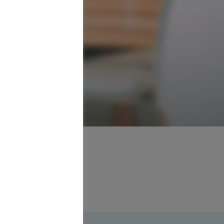
ant
5 Leipzig