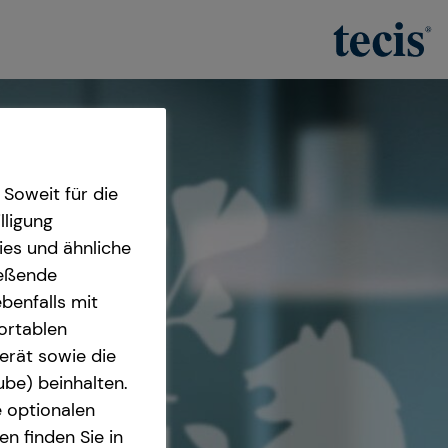
Soweit für die
lligung
ies und ähnliche
ießende
benfalls mit
fortablen
erät sowie die
ube) beinhalten.
e optionalen
n finden Sie in