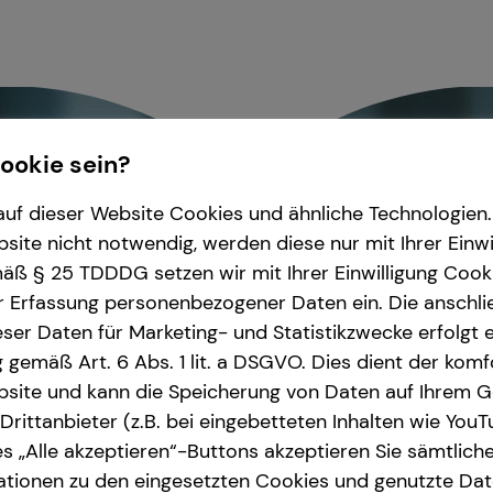
Cookie sein?
uf dieser Website Cookies und ähnliche Technologien. 
ite nicht notwendig, werden diese nur mit Ihrer Einwi
ß § 25 TDDDG setzen wir mit Ihrer Einwilligung Cook
r Erfassung personenbezogener Daten ein. Die anschl
ser Daten für Marketing- und Statistikzwecke erfolgt e
ng gemäß Art. 6 Abs. 1 lit. a DSGVO. Dies dient der kom
site und kann die Speicherung von Daten auf Ihrem G
rittanbieter (z.B. bei eingebetteten Inhalten wie YouT
s „Alle akzeptieren“-Buttons akzeptieren Sie sämtlich
ationen zu den eingesetzten Cookies und genutzte Date