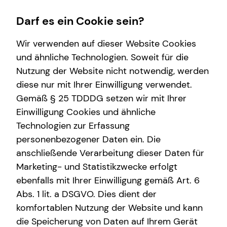
Darf es ein Cookie sein?
Wir verwenden auf dieser Website Cookies
Andreas Pröpper
Seniorberater
und ähnliche Technologien. Soweit für die
Nutzung der Website nicht notwendig, werden
Wissenswertes
Service
Finanzberatung
Karriere-Infos
diese nur mit Ihrer Einwilligung verwendet.
Gemäß § 25 TDDDG setzen wir mit Ihrer
Über mich
Kundenportal
Videoberatung
Karrierechancen
Einwilligung Cookies und ähnliche
Interview
Schadenabwicklung
Spezialisten-Netzwerk
Initiativbewerbung
E-Mail
Anruf
Termin
Maps
vCard
Technologien zur Erfassung
personenbezogener Daten ein. Die
Über tecis
Investment
anschließende Verarbeitung dieser Daten für
Podcast
Kapitalanlage Immobilien
Marketing- und Statistikzwecke erfolgt
ebenfalls mit Ihrer Einwilligung gemäß Art. 6
teamzukunft
Altersvorsorge
andreas.proepper@tecis.de
Abs. 1 lit. a DSGVO. Dies dient der
Arbeitskraftabsicherung
komfortablen Nutzung der Website und kann
Heinrich-Lübke-Straße 1
die Speicherung von Daten auf Ihrem Gerät
Kindervorsorge
59759 Arnsberg