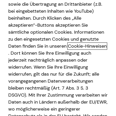
sowie die Übertragung an Drittanbieter (z.B.
Sach- und Vermögenssicherung
bei eingebetteten Inhalten wie YouTube)
+49 (160) 6282143
beinhalten. Durch Klicken des „Alle
akzeptieren“-Buttons akzeptieren Sie
sämtliche optionalen Cookies. Informationen
zu den eingesetzten Cookies und genutzte
Daten finden Sie in unseren
Cookie-Hinweisen
Geschäftszeiten
. Dort können Sie Ihre Einwilligung auch
jederzeit nachträglich anpassen oder
widerrufen. Wenn Sie Ihre Einwilligung
Montag
08:00 - 17:00 Uhr
widerrufen, gilt das nur für die Zukunft; alle
Dienstag
08:00 - 15:00 Uhr
vorangegangenen Datenverarbeitungen
bleiben rechtmäßig (Art. 7 Abs. 3 S. 3
Mittwoch
08:00 - 22:00 Uhr
DSGVO). Mit Ihrer Zustimmung verarbeiten wir
Donnerstag
08:00 - 15:00 Uhr
Daten auch in Ländern außerhalb der EU/EWR,
wo möglicherweise ein geringerer
Freitag
08:00 - 22:00 Uhr