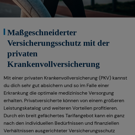
Private Krankenvorsorge
Kindervorsorge
Maßgeschneiderter
Kapitalanlage Immobilien
Versicherungsschutz mit der
Sach- und Vermögenssicherung
privaten
Gewerbliche Versicherungen
Krankenvollversicherung
Expat
Mit einer privaten Krankenvollversicherung (PKV) kannst
du dich sehr gut absichern und so im Falle einer
Erkrankung die optimale medizinische Versorgung
erhalten. Privatversicherte können von einem größeren
Leistungskatalog und weiteren Vorteilen profitieren.
Durch ein breit gefächertes Tarifangebot kann ein ganz
nach den individuellen Bedürfnissen und finanziellen
Verhältnissen ausgerichteter Versicherungsschutz