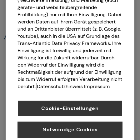
(Reichweitenmessung) und Marketing (auch
geräte- und websiteübergreifende
Profilbildung) nur mit Ihrer Einwilligung. Dabei
werden Daten auf Ihrem Gerät gespeichert
und an Drittanbieter übermittelt (z. B. Google,
Youtube), auch in die USA auf Grundlage des
Auf den Punkt gebracht
Trans-Atlantic Data Privacy Frameworks. Ihre
Die PKV stellt eine Alternative zur gesetzlichen
Einwilligung ist freiwillig und jederzeit mit
Wirkung für die Zukunft widerrufbar. Durch
Krankenversicherung (GKV) dar und kann in vielen
den Widerruf der Einwilligung wird die
Fällen eine günstigere bzw. leistungsstärkere
Rechtmäßigkeit der aufgrund der Einwilligung
Alternative zur Absicherung der Gesundheit sein.
bis zum Widerruf erfolgten Verarbeitung nicht
Verbeamtete Personen und Beamtenanwärter/-
berührt.
Datenschutzhinweis
Impressum
innen, Selbstständige und Freiberufler/-innen sowie
Angestellte mit einem Einkommen oberhalb der
Jahresarbeitsentgeltgrenze (73.800 Euro im Jahr
Cookie-Einstellungen
2025) haben die Möglichkeit, sich privat zu
versichern.
Die Beitragshöhe ist in der Regel abhängig von
Notwendige Cookies
deinem Eintrittsalter, deinem Gesundheitszustand