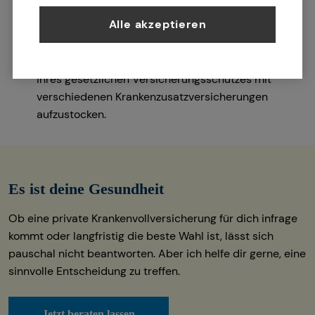
sowie deinem gewählten Leistungsumfang.
Alle akzeptieren
Angestellte unterhalb der
Jahresarbeitsentgeltgrenze (73.800 Euro im Jahr
2025) haben die Möglichkeit, den Leistungsumfang
ihres gesetzlichen Versicherungsschutzes mit
verschiedenen Krankenzusatzversicherungen
aufzustocken.
Es ist deine Gesundheit
Ob eine private Krankenvollversicherung für dich infrage
kommt oder langfristig die beste Wahl ist, lässt sich
pauschal nicht beantworten. Aber ich helfe dir gerne, eine
sinnvolle Entscheidung zu treffen.
Jetzt beraten lassen