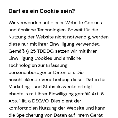
Darf es ein Cookie sein?
Wir verwenden auf dieser Website Cookies
und ähnliche Technologien. Soweit für die
Nutzung der Website nicht notwendig, werden
Wissenswertes
Karriere
Service
diese nur mit Ihrer Einwilligung verwendet.
Gemäß § 25 TDDDG setzen wir mit Ihrer
Über mich
Karrierechancen
Kundenportal
Einwilligung Cookies und ähnliche
Über tecis
Praktikum
Technologien zur Erfassung
personenbezogener Daten ein. Die
Podcast
Trainee
anschließende Verarbeitung dieser Daten für
teamzukunft
Ausbildung
Marketing- und Statistikzwecke erfolgt
ebenfalls mit Ihrer Einwilligung gemäß Art. 6
Abs. 1 lit. a DSGVO. Dies dient der
Arne Godehus
komfortablen Nutzung der Website und kann
die Speicherung von Daten auf Ihrem Gerät