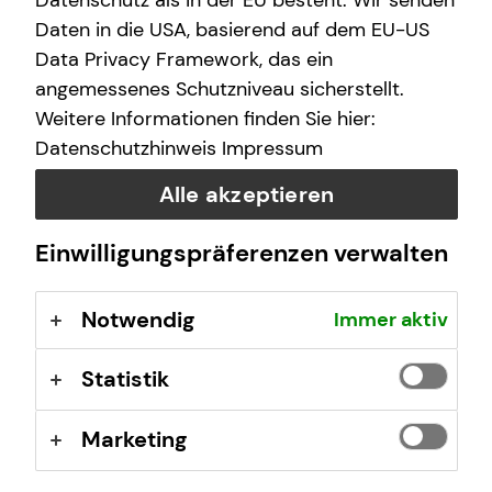
Datenschutz als in der EU besteht. Wir senden
Daten in die USA, basierend auf dem EU-US
Data Privacy Framework, das ein
Deine Karrierechance in der
angemessenes Schutzniveau sicherstellt.
Finanzberatung
Weitere Informationen finden Sie hier:
Datenschutzhinweis
Impressum
Flexible Einstiegsmöglichkeiten, eine fundierte
Qualifizierung, hohe Aufstiegschancen. Starte jetzt durch
Alle akzeptieren
und verwirkliche dich selbst!
Einwilligungspräferenzen verwalten
Mehr erfahren
Notwendig
Immer aktiv
Statistik
Marketing