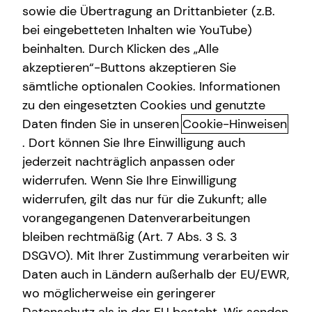
sowie die Übertragung an Drittanbieter (z.B.
bei eingebetteten Inhalten wie YouTube)
beinhalten. Durch Klicken des „Alle
Ben Helling
akzeptieren“-Buttons akzeptieren Sie
sämtliche optionalen Cookies. Informationen
Branch Manager
zu den eingesetzten Cookies und genutzte
in Köln und Umgebung
Daten finden Sie in unseren
Cookie-Hinweisen
. Dort können Sie Ihre Einwilligung auch
Kurzportrait Ben Helling
jederzeit nachträglich anpassen oder
widerrufen. Wenn Sie Ihre Einwilligung
Als Branch Manager bei tecis unterstütze ich Menschen
widerrufen, gilt das nur für die Zukunft; alle
dabei, ihre finanziellen Ziele zu erreichen – transparent,
vorangegangenen Datenverarbeitungen
individuell und auf Augenhöhe. Gemeinsam entwickeln wir
bleiben rechtmäßig (Art. 7 Abs. 3 S. 3
Strategien für Ihre finanzielle Unabhängigkeit.
DSGVO). Mit Ihrer Zustimmung verarbeiten wir
Mehr über mich
Daten auch in Ländern außerhalb der EU/EWR,
wo möglicherweise ein geringerer