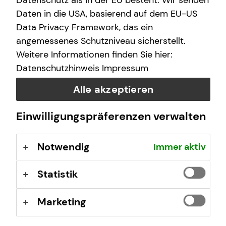
Datenschutz als in der EU besteht. Wir senden
Daten in die USA, basierend auf dem EU-US
Data Privacy Framework, das ein
angemessenes Schutzniveau sicherstellt.
Weitere Informationen finden Sie hier:
Datenschutzhinweis
Impressum
Alle akzeptieren
Einwilligungspräferenzen verwalten
Das ist tecis
Notwendig
Immer aktiv
Wir sind tecis, die Finanzberatung deiner Generation –
Statistik
und begleiten dich auf deinem Weg in eine finanziell
selbstbestimmte Zukunft.
Marketing
Mehr erfahren