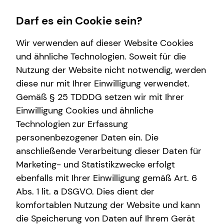
Darf es ein Cookie sein?
Wir verwenden auf dieser Website Cookies
und ähnliche Technologien. Soweit für die
Nutzung der Website nicht notwendig, werden
Finanzberatung
Wissenswertes
Service
diese nur mit Ihrer Einwilligung verwendet.
Gemäß § 25 TDDDG setzen wir mit Ihrer
Spezialisten-Netzwerk
Interview
Kundenportal
Einwilligung Cookies und ähnliche
Investment
Über mich
Schadenabwicklung
Technologien zur Erfassung
personenbezogener Daten ein. Die
Kapitalanlage Immobilien
Über tecis
anschließende Verarbeitung dieser Daten für
Altersvorsorge
Podcast
Marketing- und Statistikzwecke erfolgt
ebenfalls mit Ihrer Einwilligung gemäß Art. 6
teamzukunft
Abs. 1 lit. a DSGVO. Dies dient der
Ben Helling
komfortablen Nutzung der Website und kann
die Speicherung von Daten auf Ihrem Gerät