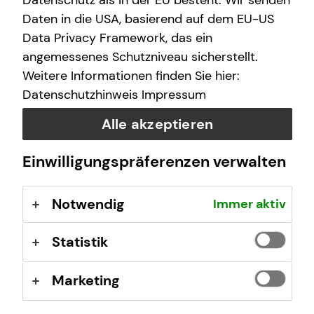
Datenschutz als in der EU besteht. Wir senden
finanzielle Zukunft zu ermöglichen.
Daten in die USA, basierend auf dem EU-US
Data Privacy Framework, das ein
Wir arbeiten an über 400 Standorten, sind untereinander
angemessenes Schutzniveau sicherstellt.
eng vernetzt und von Nord nach Süd und von West nach
Weitere Informationen finden Sie hier:
Ost mit vielen Teams vertreten.
Datenschutzhinweis
Impressum
tecis im Überblick
Alle akzeptieren
40 Jahre Erfahrung am Markt
Deutschlandweit an über 400 Standorten vertreten
Einwilligungspräferenzen verwalten
Unsere Beratungsphilosophie: Wir beraten unsere
Kundinnen und Kunden so, wie wir auch selbst
Notwendig
Immer aktiv
beraten werden möchten – ehrlich,
chancenorientiert, leidenschaftlich und kompetent.
Statistik
Stand: Januar 2026
Marketing
tecis Finanzberatung