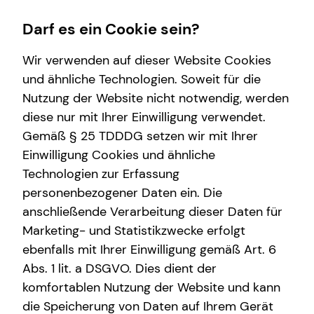
Darf es ein Cookie sein?
Wir verwenden auf dieser Website Cookies
und ähnliche Technologien. Soweit für die
Nutzung der Website nicht notwendig, werden
Finanzberatung
Karriere-Infos
Wissenswertes
Service
diese nur mit Ihrer Einwilligung verwendet.
Gemäß § 25 TDDDG setzen wir mit Ihrer
Altersvorsorge
Karrierechancen
Über mich
Kundenportal
Einwilligung Cookies und ähnliche
Arbeitskraftabsicherung
Initiativbewerbung
Interview
Schadenabwicklung
Technologien zur Erfassung
personenbezogener Daten ein. Die
Kindervorsorge
Über tecis
anschließende Verarbeitung dieser Daten für
Sach- und Vermögenssicherung
teamzukunft
Marketing- und Statistikzwecke erfolgt
ebenfalls mit Ihrer Einwilligung gemäß Art. 6
Investment
Podcast
Abs. 1 lit. a DSGVO. Dies dient der
Videoberatung
komfortablen Nutzung der Website und kann
die Speicherung von Daten auf Ihrem Gerät
Spezialisten-Netzwerk