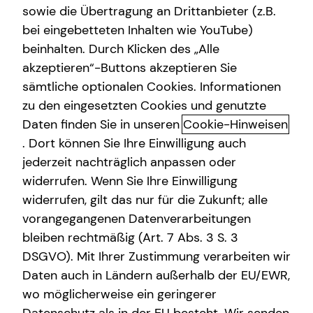
sowie die Übertragung an Drittanbieter (z.B.
bei eingebetteten Inhalten wie YouTube)
beinhalten. Durch Klicken des „Alle
akzeptieren“-Buttons akzeptieren Sie
Das ist tecis
sämtliche optionalen Cookies. Informationen
zu den eingesetzten Cookies und genutzte
Dürfen wir uns kurz vorstellen? Wir sind tecis – die
Daten finden Sie in unseren
Cookie-Hinweisen
Finanzberatung deiner Generation – und begleiten dich
auf deinem Weg in eine finanziell selbstbestimmte
. Dort können Sie Ihre Einwilligung auch
Zukunft. Altersvorsorge, Absicherung, Vermögensaufbau,
jederzeit nachträglich anpassen oder
Immobilienfinanzierung – wir sind Ansprechpartner für
widerrufen. Wenn Sie Ihre Einwilligung
die finanziellen Fragen in deinem Leben.
widerrufen, gilt das nur für die Zukunft; alle
vorangegangenen Datenverarbeitungen
Gegründet wurde die tecis Finanzdienstleistungen AG
bleiben rechtmäßig (Art. 7 Abs. 3 S. 3
bereits 1986 in Hamburg. Heute sind wir mit über 3.900
DSGVO). Mit Ihrer Zustimmung verarbeiten wir
lizenzierten Finanzberaterinnen und Finanzberatern
Daten auch in Ländern außerhalb der EU/EWR,
deutschlandweit vertreten. Uns verbindet die
Leidenschaft für das, was wir tun. Unsere Mission dabei
wo möglicherweise ein geringerer
ist es, den nachfolgenden Generationen eine bessere