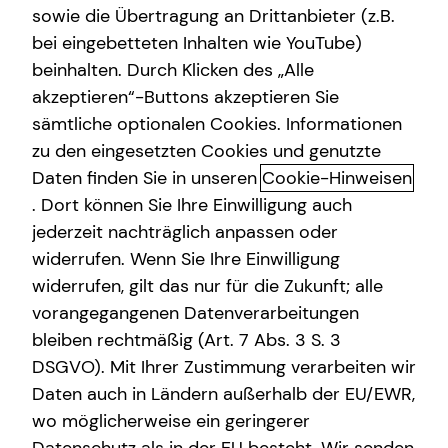
sowie die Übertragung an Drittanbieter (z.B.
Gewerbliche Versicherungen
bei eingebetteten Inhalten wie YouTube)
beinhalten. Durch Klicken des „Alle
Kindervorsorge
akzeptieren“-Buttons akzeptieren Sie
Dein Weg mit uns: Karrierechance
Sach- und Vermögenssicherung
sämtliche optionalen Cookies. Informationen
in der Finanzberatung
zu den eingesetzten Cookies und genutzte
Immobilienfinanzierung
Daten finden Sie in unseren
Cookie-Hinweisen
Flexible Einstiegsmöglichkeiten, eine fundierte
Expat
. Dort können Sie Ihre Einwilligung auch
Qualifizierung, hohe Aufstiegschancen: Starte jetzt durch
jederzeit nachträglich anpassen oder
und verwirkliche dich selbst! Du kannst nebenberuflich,
widerrufen. Wenn Sie Ihre Einwilligung
während des Studiums oder direkt mit 100 % Power
widerrufen, gilt das nur für die Zukunft; alle
einsteigen – so wie es zu deinen persönlichen
vorangegangenen Datenverarbeitungen
Bedürfnissen und Zielen am besten passt.
bleiben rechtmäßig (Art. 7 Abs. 3 S. 3
Unternehmer im Unternehmen
DSGVO). Mit Ihrer Zustimmung verarbeiten wir
Daten auch in Ländern außerhalb der EU/EWR,
Verantwortung übernehmen, ein Team aufbauen und
wo möglicherweise ein geringerer
entwickeln, den Markt im Blick haben, der Traum vom
eigenen Standort: So sehen wir unsere Unternehmenden