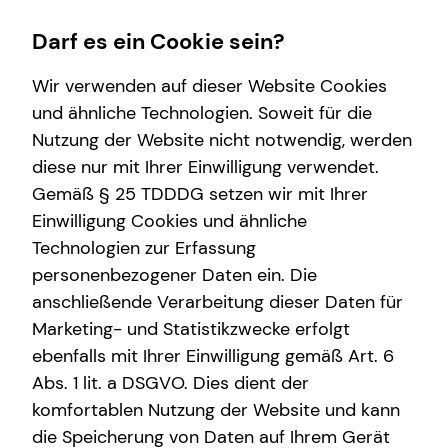
Darf es ein Cookie sein?
Wir verwenden auf dieser Website Cookies
und ähnliche Technologien. Soweit für die
Nutzung der Website nicht notwendig, werden
Service
Wissenswertes
Finanzberatung
Karriere-Infos
Arbeitskraftabsicherung
diese nur mit Ihrer Einwilligung verwendet.
Gemäß § 25 TDDDG setzen wir mit Ihrer
Kundenportal
Über mich
Betriebliche Altersvorsorge
Karrierechancen
Überblick
Einwilligung Cookies und ähnliche
Schadenabwicklung
Über tecis
Spezialisten-Netzwerk
Initiativbewerbung
Gesetzliche Absicherung
Technologien zur Erfassung
personenbezogener Daten ein. Die
Kapitalanlage Immobilien
im jungen Alter
anschließende Verarbeitung dieser Daten für
Investment
bei Vorerkrankungen
Marketing- und Statistikzwecke erfolgt
ebenfalls mit Ihrer Einwilligung gemäß Art. 6
Altersvorsorge
Abs. 1 lit. a DSGVO. Dies dient der
Videoberatung
komfortablen Nutzung der Website und kann
die Speicherung von Daten auf Ihrem Gerät
Private Krankenvorsorge