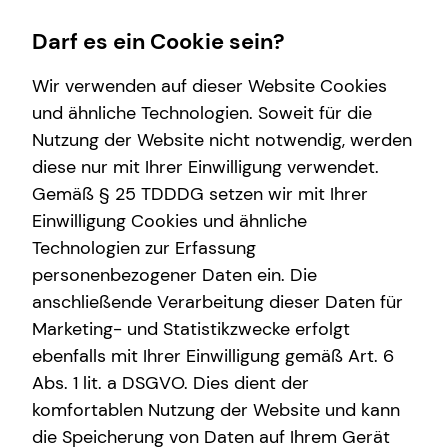
Darf es ein Cookie sein?
Wir verwenden auf dieser Website Cookies
Impressum
und ähnliche Technologien. Soweit für die
Nutzung der Website nicht notwendig, werden
Bernd Verwohlt
Wissenswertes
Service
Finanzberatung
Karriere
diese nur mit Ihrer Einwilligung verwendet.
Gemäß § 25 TDDDG setzen wir mit Ihrer
Über tecis
Kundenportal
Videoberatung
Karrierechancen
Selbstständiger Repräsentant für die tecis
Einwilligung Cookies und ähnliche
Podcast
Schadenabwicklung
Spezialisten-Netzwerk
Ausbildung
Finanzdienstleistungen AG
Technologien zur Erfassung
Parallelstr. 12b
personenbezogener Daten ein. Die
teamzukunft
Private Krankenvorsorge
Trainee
48683 Ahaus
anschließende Verarbeitung dieser Daten für
Immobilienfinanzierung
Praktikum
Marketing- und Statistikzwecke erfolgt
Telefon: +49 (2561) 8998201
E-Mail:
bernd.verwohlt@tecis.de
ebenfalls mit Ihrer Einwilligung gemäß Art. 6
Betriebliche Altersvorsorge
Teamassistenz
Abs. 1 lit. a DSGVO. Dies dient der
Investment
Direkteinstieg
komfortablen Nutzung der Website und kann
Verantwortlicher im Sinne des § 18 Abs. 2
die Speicherung von Daten auf Ihrem Gerät
MStV
Kapitalanlage Immobilien