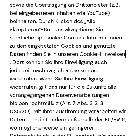
sowie die Übertragung an Drittanbieter (z.B.
Altersvorsorge
bei eingebetteten Inhalten wie YouTube)
Bernd Verwohlt
beinhalten. Durch Klicken des „Alle
Parallelstr. 12b
Gewerbliche Versicherungen
akzeptieren“-Buttons akzeptieren Sie
48683 Ahaus
Arbeitskraftabsicherung
sämtliche optionalen Cookies. Informationen
zu den eingesetzten Cookies und genutzte
Erlaubnis nach § 34d GewO​
Kindervorsorge
Daten finden Sie in unseren
Cookie-Hinweisen
Sach- und Vermögenssicherung
. Dort können Sie Ihre Einwilligung auch
Aufsichtsbehörde:
jederzeit nachträglich anpassen oder
Expat
IHK Nord Westfalen
widerrufen. Wenn Sie Ihre Einwilligung
Sentmaringer Weg 61
widerrufen, gilt das nur für die Zukunft; alle
48151 Münster
vorangegangenen Datenverarbeitungen
bleiben rechtmäßig (Art. 7 Abs. 3 S. 3
Registrierungsnummer: D-Y1W4-4VWJJ-77
DSGVO). Mit Ihrer Zustimmung verarbeiten wir
Berufsbezeichnung: Versicherungsvertreter mit Erlaubnis
Daten auch in Ländern außerhalb der EU/EWR,
nach § 34 d Abs. 1 GewO Bundesrepublik Deutschland
wo möglicherweise ein geringerer
Berufsrechtliche Regelungen: § 34 d Gewerbeordnung