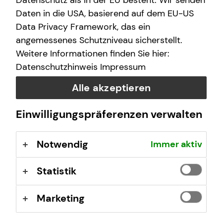
Datenschutz als in der EU besteht. Wir senden
(GewO), §§ 59 – 68 Gesetz über den
Daten in die USA, basierend auf dem EU-US
Versicherungsvertrag (VVG), Verordnung über die
Data Privacy Framework, das ein
Versicherungsvermittlung und -beratung (VersVermV),
angemessenes Schutzniveau sicherstellt.
abrufbar unter
www.gesetze-im-internet.de
Weitere Informationen finden Sie hier:
Datenschutzhinweis
Impressum
Erlaubnis nach § 34f GewO ​
Alle akzeptieren
Aufsichtsbehörde:
Einwilligungspräferenzen verwalten
IHK Nord Westfalen
Sentmaringer Weg 61
Notwendig
Immer aktiv
48151 Münster
Registrierungsnummer: D-F-156-R5ZD-49
Statistik
Berufsbezeichnung: Finanzanlagenvermittler nach § 34f
Marketing
Abs. 1 Satz 1 Nr. 1 GewO Bundesrepublik Deutschland
Berufsrechtliche Regelungen: § 34 f Gewerbeordnung