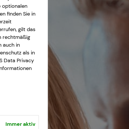
e optionalen
n finden Sie in
rzeit
rrufen, gilt das
en rechtmäßig
n auch in
nschutz als in
S Data Privacy
Informationen
Immer aktiv