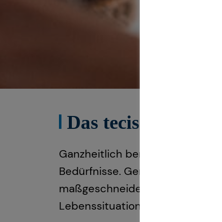
Das tecis Speziali
Ganzheitlich beraten“ bedeutet
Bedürfnisse. Gemeinsam beleuch
maßgeschneidertes und ganzheit
Lebenssituation anpassen könn