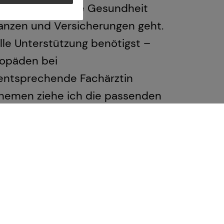
m deine allgemeine Gesundheit
anzen und Versicherungen geht.
lle Unterstützung benötigst –
hopäden bei
entsprechende Fachärztin
 Themen ziehe ich die passenden
 anbieten zu können.
u die Expertise erhältst, die du
tmögliche finanzielle Beratung