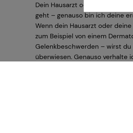
Dein Hausarzt oder deine Hausär
geht – genauso bin ich deine e
Wenn dein Hausarzt oder deine H
zum Beispiel von einem Dermat
Gelenkbeschwerden – wirst du 
überwiesen. Genauso verhalte i
Spezialistinnen und Spezialist
Dank dieses spezialisierten Netz
brauchst. Wir arbeiten eng zus
und Unterstützung zu bieten.