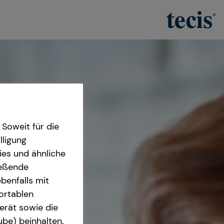
Soweit für die
lligung
ies und ähnliche
ießende
benfalls mit
fortablen
erät sowie die
ube) beinhalten.