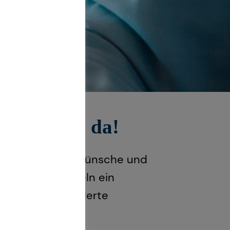
se für dich da!
e individuellen Wünsche und
ng und entwickeln ein
 an deine veränderte