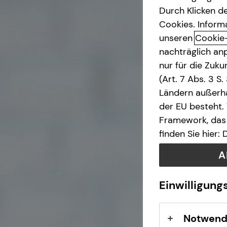
Durch Klicken de
Investment
Cookies. Inform
unseren
Cookie
nachträglich anp
Kapitalanlage Immobilien
nur für die Zuk
(Art. 7 Abs. 3 S
Altersvorsorge
Ländern außerha
der EU besteht.
Gewerbliche Versicherungen
Framework, das 
finden Sie hier:
Kindervorsorge
A
Immobilienfinanzierung
Einwilligung
Sach- und
Vermögenssicherung
Notwend