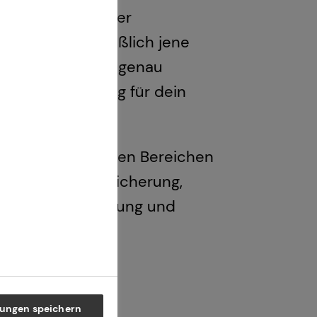
lzahl renommierter
e ich ausschließlich jene
tät und Leistung genau
 einer Empfehlung für dein
 bei tecis in vielen Bereichen
 Arbeitskraftabsicherung,
mobilienfinanzierung und
 vorstellen
lungen speichern