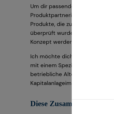
Um dir passende Produkte anbiet
Produktpartnerinnen und -partn
Produkte, die zuvor von unsere
überprüft wurden. So stelle ich
Konzept werden können.
Ich möchte dich in jeder Lebens
mit einem Spezialisten-Netzwerk
betriebliche Altersversorgung, 
Kapitalanlageimmobilien.
Diese Zusammenarbeit kan