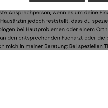
ztin ist die erste Anlaufstelle, wenn es u
rste Ansprechperson, wenn es um deine Fin
ausärztin jedoch feststellt, dass du spezie
ologen bei Hautproblemen oder einem Ort
an den entsprechenden Facharzt oder die 
ch mich in meiner Beratung: Bei speziellen
en hinzu, um dir maßgeschneiderte Lösungen
werks stellen wir sicher, dass du immer gena
ammen, um dir in jeder Lebensphase die bes