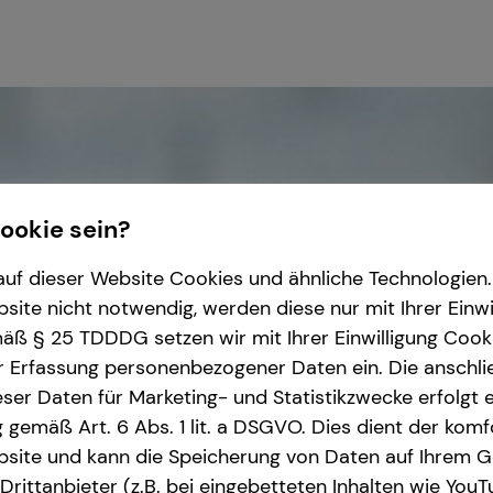
Cookie sein?
uf dieser Website Cookies und ähnliche Technologien. 
ite nicht notwendig, werden diese nur mit Ihrer Einwi
ß § 25 TDDDG setzen wir mit Ihrer Einwilligung Cook
r Erfassung personenbezogener Daten ein. Die anschl
ser Daten für Marketing- und Statistikzwecke erfolgt e
ng gemäß Art. 6 Abs. 1 lit. a DSGVO. Dies dient der kom
site und kann die Speicherung von Daten auf Ihrem G
rittanbieter (z.B. bei eingebetteten Inhalten wie YouT