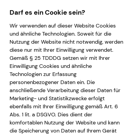
Darf es ein Cookie sein?
Wir verwenden auf dieser Website Cookies
und ähnliche Technologien. Soweit für die
Nutzung der Website nicht notwendig, werden
Finanzberatung
Wissenswertes
Service
Karriere-Infos
diese nur mit Ihrer Einwilligung verwendet.
Gemäß § 25 TDDDG setzen wir mit Ihrer
Videoberatung
Über tecis
Kundenportal
Karrierechancen
Einwilligung Cookies und ähnliche
Spezialisten-Netzwerk
Über mich
Schadenabwicklung
Initiativbewerbung
Technologien zur Erfassung
personenbezogener Daten ein. Die
Private Krankenvorsorge
Podcast
anschließende Verarbeitung dieser Daten für
Immobilienfinanzierung
teamzukunft
Marketing- und Statistikzwecke erfolgt
ebenfalls mit Ihrer Einwilligung gemäß Art. 6
Betriebliche Altersvorsorge
Abs. 1 lit. a DSGVO. Dies dient der
Bjarne Ranneck
Investment
komfortablen Nutzung der Website und kann
die Speicherung von Daten auf Ihrem Gerät
Kapitalanlage Immobilien