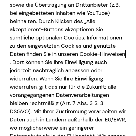
sowie die Übertragung an Drittanbieter (z.B.
Altersvorsorge
bei eingebetteten Inhalten wie YouTube)
beinhalten. Durch Klicken des „Alle
Gewerbliche Versicherungen
akzeptieren“-Buttons akzeptieren Sie
Bjarne Ranneck kennenlernen in
Arbeitskraftabsicherung
sämtliche optionalen Cookies. Informationen
Elmshorn
zu den eingesetzten Cookies und genutzte
Kindervorsorge
Daten finden Sie in unseren
Cookie-Hinweisen
Ich bin Bjarne Ranneck, selbstständiger Repräsentant bei
Sach- und Vermögenssicherung
. Dort können Sie Ihre Einwilligung auch
der tecis Finanzdienstleistungen AG. Seit einigen Jahren
jederzeit nachträglich anpassen oder
darf ich meine Kunden dabei unterstützen, ihre
Expat
widerrufen. Wenn Sie Ihre Einwilligung
finanziellen Wünsche und Ziele zu realisieren. Mein tiefes
widerrufen, gilt das nur für die Zukunft; alle
Verständnis für die individuellen Bedürfnisse und
vorangegangenen Datenverarbeitungen
Herausforderungen meiner Klienten ermöglicht es mir,
empathisch und lösungsorientiert zu arbeiten.
bleiben rechtmäßig (Art. 7 Abs. 3 S. 3
DSGVO). Mit Ihrer Zustimmung verarbeiten wir
Mit einem Examen im Gesundheitswesen bringe ich eine
Daten auch in Ländern außerhalb der EU/EWR,
wertvolle Perspektive in meine Beratung ein. Ich lege
wo möglicherweise ein geringerer
großen Wert auf persönliche Begegnungen und