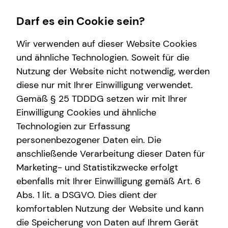
Darf es ein Cookie sein?
Wir verwenden auf dieser Website Cookies
Brian Stasiak
Sales Consultant
und ähnliche Technologien. Soweit für die
Nutzung der Website nicht notwendig, werden
Wissenswertes
diese nur mit Ihrer Einwilligung verwendet.
Gemäß § 25 TDDDG setzen wir mit Ihrer
Über tecis
Einwilligung Cookies und ähnliche
E-Mail
Anruf
Maps
vCard
Technologien zur Erfassung
personenbezogener Daten ein. Die
anschließende Verarbeitung dieser Daten für
Marketing- und Statistikzwecke erfolgt
ebenfalls mit Ihrer Einwilligung gemäß Art. 6
brian.stasiak@tecis.de
Abs. 1 lit. a DSGVO. Dies dient der
komfortablen Nutzung der Website und kann
Wilhelminenstraße 2
die Speicherung von Daten auf Ihrem Gerät
64283 Darmstadt