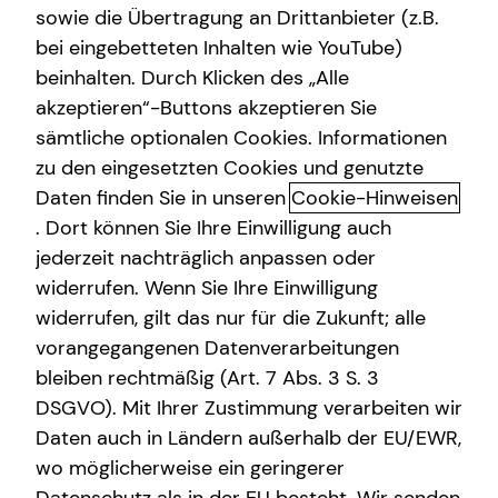
sowie die Übertragung an Drittanbieter (z.B.
bei eingebetteten Inhalten wie YouTube)
+49 (173) 2074461
beinhalten. Durch Klicken des „Alle
akzeptieren“-Buttons akzeptieren Sie
sämtliche optionalen Cookies. Informationen
zu den eingesetzten Cookies und genutzte
Daten finden Sie in unseren
Cookie-Hinweisen
Geschäftszeiten
. Dort können Sie Ihre Einwilligung auch
jederzeit nachträglich anpassen oder
widerrufen. Wenn Sie Ihre Einwilligung
Montag
09:00 - 19:00 Uhr
widerrufen, gilt das nur für die Zukunft; alle
Dienstag
09:00 - 19:00 Uhr
vorangegangenen Datenverarbeitungen
bleiben rechtmäßig (Art. 7 Abs. 3 S. 3
Mittwoch
09:00 - 19:00 Uhr
DSGVO). Mit Ihrer Zustimmung verarbeiten wir
Donnerstag
09:00 - 19:00 Uhr
Daten auch in Ländern außerhalb der EU/EWR,
wo möglicherweise ein geringerer
Freitag
09:00 - 19:00 Uhr