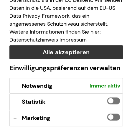
Datenschutz als in der EU besteht. Wir senden
Samstag
09:00 - 17:00 Uhr
Daten in die USA, basierend auf dem EU-US
Data Privacy Framework, das ein
angemessenes Schutzniveau sicherstellt.
Selbstverständlich sind auch Termine außerhalb
Weitere Informationen finden Sie hier:
dieser Geschäftszeiten auf Anfrage möglich.
Datenschutzhinweis
Impressum
Alle akzeptieren
Einwilligungspräferenzen verwalten
Kontaktformular
Notwendig
Immer aktiv
Statistik
Marketing
Brian Stasiak