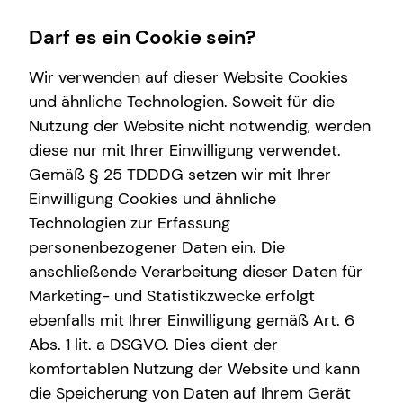
Darf es ein Cookie sein?
Wir verwenden auf dieser Website Cookies
und ähnliche Technologien. Soweit für die
Nutzung der Website nicht notwendig, werden
Wissenswertes
Investment
Finanzberatung
Karriere
Service
diese nur mit Ihrer Einwilligung verwendet.
Gemäß § 25 TDDDG setzen wir mit Ihrer
Über mich
Überblick
Videoberatung
Teamassistenz
Kundenportal
Einwilligung Cookies und ähnliche
Über tecis
Investmentfonds
Spezialisten-Netzwerk
Schadenabwicklung
Technologien zur Erfassung
personenbezogener Daten ein. Die
Inflationsbegegnung
Private Krankenvorsorge
anschließende Verarbeitung dieser Daten für
ELTIF & AIF
Altersvorsorge
Marketing- und Statistikzwecke erfolgt
ebenfalls mit Ihrer Einwilligung gemäß Art. 6
Arbeitskraftabsicherung
Abs. 1 lit. a DSGVO. Dies dient der
Kindervorsorge
komfortablen Nutzung der Website und kann
die Speicherung von Daten auf Ihrem Gerät