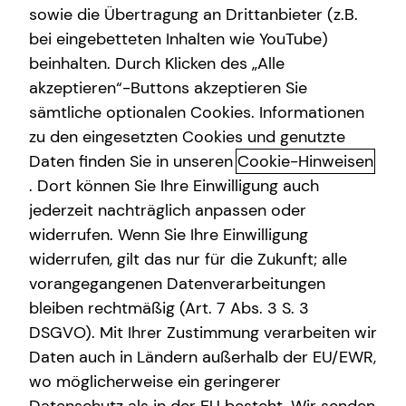
sowie die Übertragung an Drittanbieter (z.B.
bei eingebetteten Inhalten wie YouTube)
beinhalten. Durch Klicken des „Alle
akzeptieren“-Buttons akzeptieren Sie
Arbeitskraftabsicherung: Warum
sämtliche optionalen Cookies. Informationen
deine Arbeitskraft geschützt
zu den eingesetzten Cookies und genutzte
werden sollte
Daten finden Sie in unseren
Cookie-Hinweisen
. Dort können Sie Ihre Einwilligung auch
Einen wertvollen Gegenstand, das eigene Auto oder die
jederzeit nachträglich anpassen oder
Wohnung versichern? Klingt logisch. Aber auch die eigene
widerrufen. Wenn Sie Ihre Einwilligung
Arbeitskraft sollten erwerbstätige Menschen finanziell
widerrufen, gilt das nur für die Zukunft; alle
absichern. Hast du schon einmal darüber nachgedacht,
vorangegangenen Datenverarbeitungen
was passieren würde, wenn du aus gesundheitlichen
bleiben rechtmäßig (Art. 7 Abs. 3 S. 3
Gründen nicht mehr arbeiten könntest? Dieses Risiko ist
DSGVO). Mit Ihrer Zustimmung verarbeiten wir
viel höher, als die meisten vermuten. Jede vierte Person
Daten auch in Ländern außerhalb der EU/EWR,
ist im Laufe ihres Berufslebens von Erwerbs- oder gar
wo möglicherweise ein geringerer
Berufsunfähigkeit bedroht. Ein schlimmer Unfall oder eine