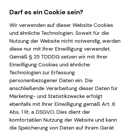
Darf es ein Cookie sein?
Wir verwenden auf dieser Website Cookies
Chantal Rayen
Senior Sales Consultant
und ähnliche Technologien. Soweit für die
Nutzung der Website nicht notwendig, werden
Wissenswertes
Finanzberatung
diese nur mit Ihrer Einwilligung verwendet.
Gemäß § 25 TDDDG setzen wir mit Ihrer
Über mich
Videoberatung
Einwilligung Cookies und ähnliche
Über tecis
Spezialisten-Netzwerk
E-Mail
Anruf
Maps
vCard
Technologien zur Erfassung
personenbezogener Daten ein. Die
Private Krankenvorsorge
anschließende Verarbeitung dieser Daten für
Immobilienfinanzierung
Marketing- und Statistikzwecke erfolgt
ebenfalls mit Ihrer Einwilligung gemäß Art. 6
Betriebliche Altersvorsorge
chantal.rayen@tecis.de
Abs. 1 lit. a DSGVO. Dies dient der
Investment
komfortablen Nutzung der Website und kann
Adolf-Dembach-Straße 7
die Speicherung von Daten auf Ihrem Gerät
Kapitalanlage Immobilien
47829 Krefeld