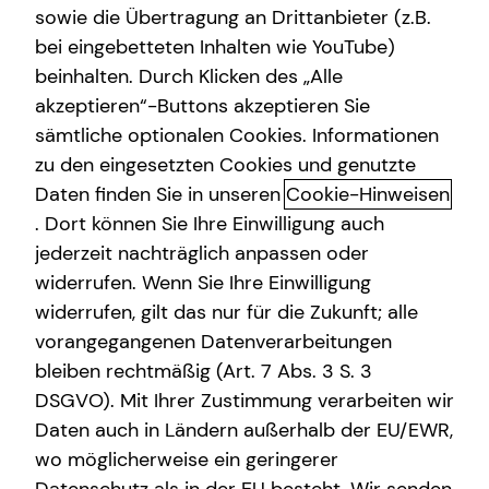
sowie die Übertragung an Drittanbieter (z.B.
Altersvorsorge
bei eingebetteten Inhalten wie YouTube)
+49 (203) 36983341
beinhalten. Durch Klicken des „Alle
Gewerbliche Versicherungen
akzeptieren“-Buttons akzeptieren Sie
+49 (178) 5433137
Arbeitskraftabsicherung
sämtliche optionalen Cookies. Informationen
zu den eingesetzten Cookies und genutzte
Kindervorsorge
Daten finden Sie in unseren
Cookie-Hinweisen
Sach- und Vermögenssicherung
. Dort können Sie Ihre Einwilligung auch
jederzeit nachträglich anpassen oder
widerrufen. Wenn Sie Ihre Einwilligung
widerrufen, gilt das nur für die Zukunft; alle
Geschäftszeiten
vorangegangenen Datenverarbeitungen
bleiben rechtmäßig (Art. 7 Abs. 3 S. 3
Montag
10:00 - 17:00 Uhr
DSGVO). Mit Ihrer Zustimmung verarbeiten wir
Daten auch in Ländern außerhalb der EU/EWR,
Dienstag
10:00 - 17:00 Uhr
wo möglicherweise ein geringerer
Mittwoch
10:00 - 17:00 Uhr