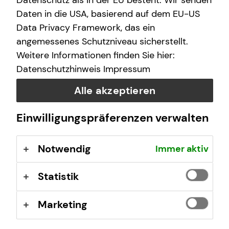
Datenschutz als in der EU besteht. Wir senden
Daten in die USA, basierend auf dem EU-US
Donnerstag
10:00 - 17:00 Uhr
Data Privacy Framework, das ein
angemessenes Schutzniveau sicherstellt.
Freitag
10:00 - 15:00 Uhr
Weitere Informationen finden Sie hier:
Datenschutzhinweis
Impressum
Selbstverständlich sind auch Termine außerhalb
Alle akzeptieren
dieser Geschäftszeiten auf Anfrage möglich.
Einwilligungspräferenzen verwalten
Kontaktformular
Notwendig
Immer aktiv
Statistik
Marketing