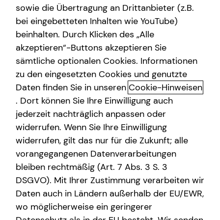
sowie die Übertragung an Drittanbieter (z.B.
Arbeitskraftabsicherung
bei eingebetteten Inhalten wie YouTube)
beinhalten. Durch Klicken des „Alle
Videoberatung
akzeptieren“-Buttons akzeptieren Sie
Arbeitskraftabsicherung: Warum
Gewerbliche Versicherungen
sämtliche optionalen Cookies. Informationen
deine Arbeitskraft geschützt
zu den eingesetzten Cookies und genutzte
Kindervorsorge
werden sollte
Daten finden Sie in unseren
Cookie-Hinweisen
Sach- und Vermögenssicherung
. Dort können Sie Ihre Einwilligung auch
Einen wertvollen Gegenstand, das eigene Auto oder die
jederzeit nachträglich anpassen oder
Expat
Wohnung versichern? Klingt logisch. Aber auch die eigene
widerrufen. Wenn Sie Ihre Einwilligung
Arbeitskraft sollten erwerbstätige Menschen finanziell
widerrufen, gilt das nur für die Zukunft; alle
absichern. Hast du schon einmal darüber nachgedacht,
vorangegangenen Datenverarbeitungen
was passieren würde, wenn du aus gesundheitlichen
bleiben rechtmäßig (Art. 7 Abs. 3 S. 3
Gründen nicht mehr arbeiten könntest? Dieses Risiko ist
DSGVO). Mit Ihrer Zustimmung verarbeiten wir
viel höher, als die meisten vermuten. Jede vierte Person
Daten auch in Ländern außerhalb der EU/EWR,
ist im Laufe ihres Berufslebens von Erwerbs- oder gar
wo möglicherweise ein geringerer
Berufsunfähigkeit bedroht. Ein schlimmer Unfall oder eine