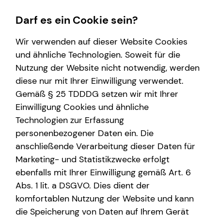
Darf es ein Cookie sein?
Wir verwenden auf dieser Website Cookies
und ähnliche Technologien. Soweit für die
Nutzung der Website nicht notwendig, werden
Finanzberatung
Service
Wissenswertes
diese nur mit Ihrer Einwilligung verwendet.
Gemäß § 25 TDDDG setzen wir mit Ihrer
Private Krankenvorsorge
Kundenportal
Interview
Einwilligung Cookies und ähnliche
Investment
Schadenabwicklung
Über tecis
Technologien zur Erfassung
personenbezogener Daten ein. Die
Altersvorsorge
Podcast
anschließende Verarbeitung dieser Daten für
Spezialisten-Netzwerk
teamzukunft
Marketing- und Statistikzwecke erfolgt
ebenfalls mit Ihrer Einwilligung gemäß Art. 6
Betriebliche Altersvorsorge
Abs. 1 lit. a DSGVO. Dies dient der
Kapitalanlage Immobilien
komfortablen Nutzung der Website und kann
die Speicherung von Daten auf Ihrem Gerät
Immobilienfinanzierung