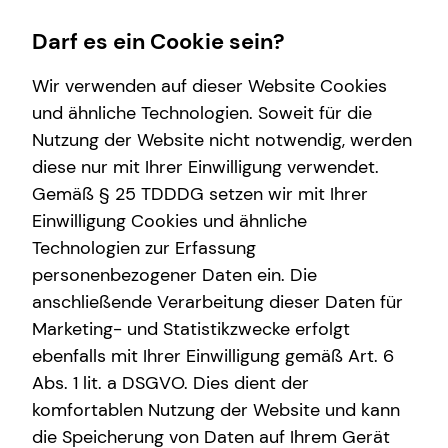
Darf es ein Cookie sein?
Wir verwenden auf dieser Website Cookies
und ähnliche Technologien. Soweit für die
Nutzung der Website nicht notwendig, werden
Karriere
Finanzberatung
Service
Wissenswertes
diese nur mit Ihrer Einwilligung verwendet.
Gemäß § 25 TDDDG setzen wir mit Ihrer
Karrierechancen
Videoberatung
Kundenportal
Über tecis
Einwilligung Cookies und ähnliche
Ausbildung
Spezialisten-Netzwerk
Schadenabwicklung
Podcast
Technologien zur Erfassung
personenbezogener Daten ein. Die
Trainee
Private Krankenvorsorge
teamzukunft
anschließende Verarbeitung dieser Daten für
Praktikum
Immobilienfinanzierung
Marketing- und Statistikzwecke erfolgt
ebenfalls mit Ihrer Einwilligung gemäß Art. 6
Teamassistenz
Betriebliche Altersvorsorge
Abs. 1 lit. a DSGVO. Dies dient der
Direkteinstieg
Investment
komfortablen Nutzung der Website und kann
die Speicherung von Daten auf Ihrem Gerät
Kapitalanlage Immobilien