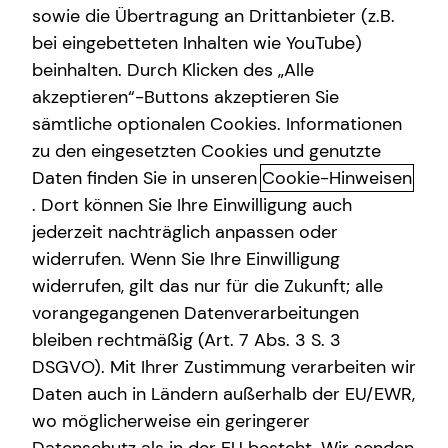
sowie die Übertragung an Drittanbieter (z.B.
Altersvorsorge
bei eingebetteten Inhalten wie YouTube)
beinhalten. Durch Klicken des „Alle
Gewerbliche Versicherungen
akzeptieren“-Buttons akzeptieren Sie
Sach- und
Arbeitskraftabsicherung
sämtliche optionalen Cookies. Informationen
Vermögensversicherungen: dein
zu den eingesetzten Cookies und genutzte
Kindervorsorge
Sicherheitsnetz für viele
Daten finden Sie in unseren
Cookie-Hinweisen
Sach- und Vermögenssicherung
. Dort können Sie Ihre Einwilligung auch
Lebenslagen
jederzeit nachträglich anpassen oder
Expat
widerrufen. Wenn Sie Ihre Einwilligung
Sach- und Vermögensversicherungen helfen dir, die
finanziellen Folgen unvorhersehbarer Ereignisse wie
widerrufen, gilt das nur für die Zukunft; alle
Wasserschäden, Einbruch oder Schadenersatzansprüche
vorangegangenen Datenverarbeitungen
Dritter abzufedern. Die private Haftpflichtversicherung,
bleiben rechtmäßig (Art. 7 Abs. 3 S. 3
die Kfz-Haftpflichtversicherung und die
DSGVO). Mit Ihrer Zustimmung verarbeiten wir
Hausratversicherung bilden dabei die Basis eines soliden
Daten auch in Ländern außerhalb der EU/EWR,
Versicherungsschutzes. Für Hauseigentümerinnen und
wo möglicherweise ein geringerer
Hauseigentümer ist eine Wohngebäudeversicherung i. d.