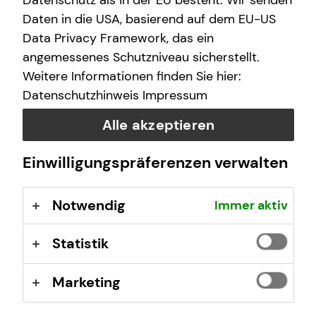
Datenschutz als in der EU besteht. Wir senden
Daten in die USA, basierend auf dem EU-US
Und das alles nur noch über eine Nummer und eine
Data Privacy Framework, das ein
Adresse: Wir kümmern uns um alles Weitere. Damit wird
angemessenes Schutzniveau sicherstellt.
die Schadensabwicklung für dich so einfach wie noch nie.
Weitere Informationen finden Sie hier:
Im Schadensfall rund um die Uhr für dich da:
Datenschutzhinweis
Impressum
040-696951710*
Alle akzeptieren
tecis-schadenmeldung@tecis.de
Einwilligungspräferenzen verwalten
oder in deinem Kundenportal
Notwendig
Immer aktiv
*kostenpflichtig je nach Telefonanbieter
Statistik
Marketing