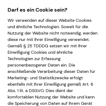
Darf es ein Cookie sein?
Wir verwenden auf dieser Website Cookies
und ähnliche Technologien. Soweit für die
Nutzung der Website nicht notwendig, werden
Wissenswertes
Finanzberatung
Service
diese nur mit Ihrer Einwilligung verwendet.
Gemäß § 25 TDDDG setzen wir mit Ihrer
Über tecis
Videoberatung
Kundenportal
Einwilligung Cookies und ähnliche
Podcast
Spezialisten-Netzwerk
Schadenabwicklung
Technologien zur Erfassung
personenbezogener Daten ein. Die
teamzukunft
Private Krankenvorsorge
anschließende Verarbeitung dieser Daten für
Immobilienfinanzierung
Marketing- und Statistikzwecke erfolgt
ebenfalls mit Ihrer Einwilligung gemäß Art. 6
Betriebliche Altersvorsorge
Abs. 1 lit. a DSGVO. Dies dient der
Investment
komfortablen Nutzung der Website und kann
die Speicherung von Daten auf Ihrem Gerät
Kapitalanlage Immobilien