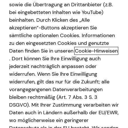
sowie die Übertragung an Drittanbieter (z.B.
Altersvorsorge
bei eingebetteten Inhalten wie YouTube)
beinhalten. Durch Klicken des „Alle
Gewerbliche Versicherungen
akzeptieren“-Buttons akzeptieren Sie
Schnelle und einfache Hilfe im
Arbeitskraftabsicherung
sämtliche optionalen Cookies. Informationen
Schadensfall
zu den eingesetzten Cookies und genutzte
Kindervorsorge
Daten finden Sie in unseren
Cookie-Hinweisen
Schließlich ist etwas passiert. Und als nächstes kommt
Sach- und Vermögenssicherung
. Dort können Sie Ihre Einwilligung auch
der „Nerv“ mit der Versicherung. Doch mit unserem neuen
jederzeit nachträglich anpassen oder
und erfahrenen Schadensmanagement läuft es jetzt
Expat
widerrufen. Wenn Sie Ihre Einwilligung
anders.
widerrufen, gilt das nur für die Zukunft; alle
Denn wir bieten dir:
vorangegangenen Datenverarbeitungen
bleiben rechtmäßig (Art. 7 Abs. 3 S. 3
Einen digitalen Service, der dir täglich rund um die
DSGVO). Mit Ihrer Zustimmung verarbeiten wir
Uhr zur Verfügung steht
Daten auch in Ländern außerhalb der EU/EWR,
Eine schnelle und unkomplizierte Hilfe.
wo möglicherweise ein geringerer
Unsere zuverlässige Unterstützung – von der
Schadensaufnahme bis zum Schadensabschluss.