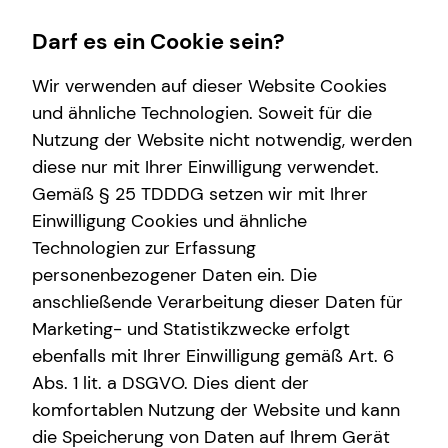
Darf es ein Cookie sein?
Wir verwenden auf dieser Website Cookies
und ähnliche Technologien. Soweit für die
Nutzung der Website nicht notwendig, werden
Wissenswertes
Karriere-Infos
Service
Finanzberatung
diese nur mit Ihrer Einwilligung verwendet.
Gemäß § 25 TDDDG setzen wir mit Ihrer
Über mich
Karrierechancen
Kundenportal
Spezialisten-Netzwerk
Einwilligung Cookies und ähnliche
Über tecis
Initiativbewerbung
Schadenabwicklung
Immobilienfinanzierung
Technologien zur Erfassung
personenbezogener Daten ein. Die
Podcast
Investment
anschließende Verarbeitung dieser Daten für
teamzukunft
Kapitalanlage Immobilien
Marketing- und Statistikzwecke erfolgt
ebenfalls mit Ihrer Einwilligung gemäß Art. 6
Interview
Abs. 1 lit. a DSGVO. Dies dient der
Christian Schmitt
komfortablen Nutzung der Website und kann
die Speicherung von Daten auf Ihrem Gerät