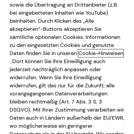
sowie die Übertragung an Drittanbieter (z.B.
bei eingebetteten Inhalten wie YouTube)
beinhalten. Durch Klicken des „Alle
akzeptieren“-Buttons akzeptieren Sie
Christian Schmitt kennenlernen
sämtliche optionalen Cookies. Informationen
in Trier
zu den eingesetzten Cookies und genutzte
Daten finden Sie in unseren
Cookie-Hinweisen
Ich bin 1991 in Koblenz geboren und fühle mich seit jeher
. Dort können Sie Ihre Einwilligung auch
mit den “Großstädtchen”, wie Koblenz sich selbst
jederzeit nachträglich anpassen oder
liebevoll nennt, verbunden. Städte mit rund 100.000
widerrufen. Wenn Sie Ihre Einwilligung
Einwohnern haben einen ganz besonderen Charme – sie
widerrufen, gilt das nur für die Zukunft; alle
sind nicht zu groß, bieten aber dennoch alles, was man
vorangegangenen Datenverarbeitungen
braucht.
bleiben rechtmäßig (Art. 7 Abs. 3 S. 3
Genau das war auch der Grund, warum ich 2019 die
DSGVO). Mit Ihrer Zustimmung verarbeiten wir
Chance ergriffen habe, nach Trier zu ziehen und dort den
Daten auch in Ländern außerhalb der EU/EWR,
ersten
tecis
-Standort zu eröffnen.
wo möglicherweise ein geringerer
Mittlerweile lebe ich mit meiner Verlobten und unserem