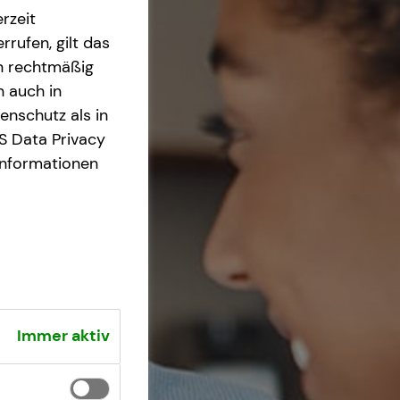
rzeit
rrufen, gilt das
en rechtmäßig
n auch in
nschutz als in
S Data Privacy
Informationen
Immer aktiv