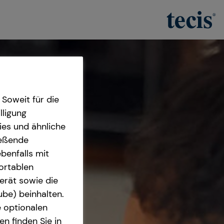
Soweit für die
lligung
ies und ähnliche
ießende
benfalls mit
fortablen
erät sowie die
ube) beinhalten.
e optionalen
n finden Sie in