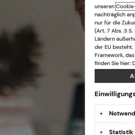
unseren
Cookie
Interview
Teamassistenz
Betriebliche Altersvorsorge
nachträglich anp
nur für die Zuk
(Art. 7 Abs. 3 S
Direkteinstieg
Investment
Ländern außerha
der EU besteht.
Kapitalanlage Immobilien
Framework, das 
finden Sie hier:
Altersvorsorge
A
Gewerbliche Versicherungen
Einwilligung
Arbeitskraftabsicherung
Notwend
Kindervorsorge
Statistik