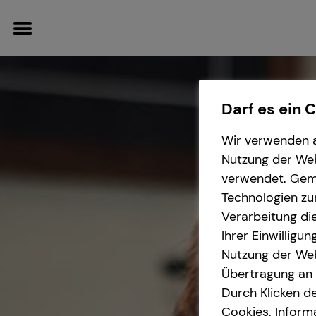
Darf es ein 
Wir verwenden a
Wissenswertes
Service
Karriere
Finanzberatung
Nutzung der Webs
verwendet. Gemä
Über mich
Kundenportal
Karrierechancen
Videoberatung
Technologien zu
Verarbeitung die
Über tecis
Schadenabwicklung
Ausbildung
Spezialisten-Netzwerk
Ihrer Einwilligu
Nutzung der Web
Podcast
Trainee
Private Krankenvorsorge
Übertragung an D
Durch Klicken de
teamzukunft
Praktikum
Immobilienfinanzierung
Cookies. Inform