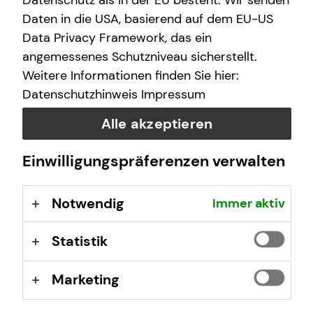
Datenschutz als in der EU besteht. Wir senden
Daten in die USA, basierend auf dem EU-US
Data Privacy Framework, das ein
angemessenes Schutzniveau sicherstellt.
Weitere Informationen finden Sie hier:
Datenschutzhinweis
Impressum
Alle akzeptieren
Einwilligungspräferenzen verwalten
Notwendig
Immer aktiv
Das ist tecis
Statistik
Wir sind tecis, die Finanzberatung deiner Generation –
und begleiten dich auf deinem Weg in eine finanziell
selbstbestimmte Zukunft.
Marketing