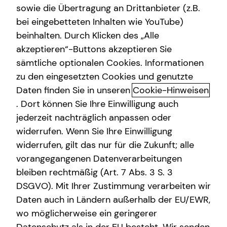
sowie die Übertragung an Drittanbieter (z.B.
Spezialisten-Netzwerk
bei eingebetteten Inhalten wie YouTube)
beinhalten. Durch Klicken des „Alle
Betriebliche Altersvorsorge
Christopher Kley
akzeptieren“-Buttons akzeptieren Sie
Gewerbliche Versicherungen
sämtliche optionalen Cookies. Informationen
Seniorberater
zu den eingesetzten Cookies und genutzte
Kindervorsorge
in Düsseldorf und Umgebung
Daten finden Sie in unseren
Cookie-Hinweisen
Sach- und Vermögenssicherung
. Dort können Sie Ihre Einwilligung auch
Kurzportrait Christopher Kley
jederzeit nachträglich anpassen oder
Expat
widerrufen. Wenn Sie Ihre Einwilligung
Als Teil des Ganzen bei tecis habe ich nicht nur neue
widerrufen, gilt das nur für die Zukunft; alle
Freunde kennen, sondern auch unseren Auftrag zu
vorangegangenen Datenverarbeitungen
schätzen sowie die Perspektive lieben gelernt. Dies teile
bleiben rechtmäßig (Art. 7 Abs. 3 S. 3
ich nun in meiner Heimat Essen gemeinsam mit unserem
DSGVO). Mit Ihrer Zustimmung verarbeiten wir
Team und unseren Kunden.
Daten auch in Ländern außerhalb der EU/EWR,
Mehr über mich
wo möglicherweise ein geringerer