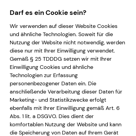
Darf es ein Cookie sein?
Wir verwenden auf dieser Website Cookies
und ähnliche Technologien. Soweit für die
Nutzung der Website nicht notwendig, werden
Wissenswertes
Finanzberatung
Service
diese nur mit Ihrer Einwilligung verwendet.
Gemäß § 25 TDDDG setzen wir mit Ihrer
Interview
Investment
Kundenportal
Einwilligung Cookies und ähnliche
Über mich
Immobilienfinanzierung
Schadenabwicklung
Technologien zur Erfassung
personenbezogener Daten ein. Die
Über tecis
Kapitalanlage Immobilien
anschließende Verarbeitung dieser Daten für
Altersvorsorge
Marketing- und Statistikzwecke erfolgt
ebenfalls mit Ihrer Einwilligung gemäß Art. 6
Arbeitskraftabsicherung
Abs. 1 lit. a DSGVO. Dies dient der
Christopher Kley
Videoberatung
komfortablen Nutzung der Website und kann
die Speicherung von Daten auf Ihrem Gerät
Private Krankenvorsorge