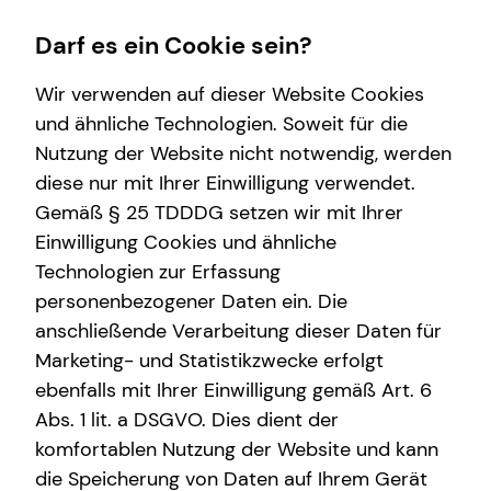
Darf es ein Cookie sein?
Wir verwenden auf dieser Website Cookies
und ähnliche Technologien. Soweit für die
Nutzung der Website nicht notwendig, werden
Wissenswertes
Finanzberatung
Service
Karriere-Infos
diese nur mit Ihrer Einwilligung verwendet.
Gemäß § 25 TDDDG setzen wir mit Ihrer
Interview
Videoberatung
Kundenportal
Karrierechancen
Einwilligung Cookies und ähnliche
Über mich
Spezialisten-Netzwerk
Schadenabwicklung
Initiativbewerbung
Technologien zur Erfassung
personenbezogener Daten ein. Die
Über tecis
anschließende Verarbeitung dieser Daten für
Marketing- und Statistikzwecke erfolgt
ebenfalls mit Ihrer Einwilligung gemäß Art. 6
Abs. 1 lit. a DSGVO. Dies dient der
Colin Radtke
komfortablen Nutzung der Website und kann
die Speicherung von Daten auf Ihrem Gerät