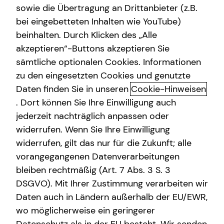
sowie die Übertragung an Drittanbieter (z.B.
bei eingebetteten Inhalten wie YouTube)
beinhalten. Durch Klicken des „Alle
akzeptieren“-Buttons akzeptieren Sie
Interview mit Colin Radtke
sämtliche optionalen Cookies. Informationen
zu den eingesetzten Cookies und genutzte
Daten finden Sie in unseren
Cookie-Hinweisen
Welchen Beruf hattest du, bevor du zu tecis
. Dort können Sie Ihre Einwilligung auch
gekommen bist?
jederzeit nachträglich anpassen oder
widerrufen. Wenn Sie Ihre Einwilligung
Warum hast du dich für eine Tätigkeit bei tecis
widerrufen, gilt das nur für die Zukunft; alle
Mit 18 habe ich begonnen, online in der
entschieden?
Finanzbranche zu arbeiten und konnte so schon
vorangegangenen Datenverarbeitungen
früh erste Erfahrungen sammeln. Das hat mir
bleiben rechtmäßig (Art. 7 Abs. 3 S. 3
gezeigt, wie spannend und vielseitig dieses Feld ist
DSGVO). Mit Ihrer Zustimmung verarbeiten wir
Worauf kann sich ein Kunde bei dir im
Was mich antreibt, ist der Gedanke, eine
– vor allem, weil man direkt merkt, welchen Einfluss
Ersttermin freuen?
Daten auch in Ländern außerhalb der EU/EWR,
Beratungskultur zu schaffen, die Vertrauen
Finanzen auf das Leben von Menschen haben
zurückholt und zeigt, dass Finanzen nicht
wo möglicherweise ein geringerer
können. Anschließend habe ich ein
kompliziert oder trocken sein müssen, sondern