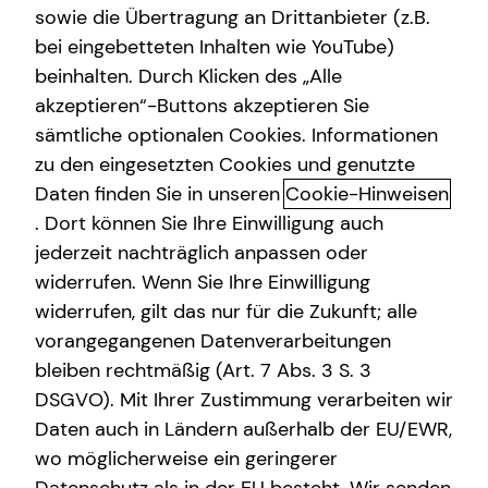
sowie die Übertragung an Drittanbieter (z.B.
Kapitalanlage Immobilien
bei eingebetteten Inhalten wie YouTube)
beinhalten. Durch Klicken des „Alle
akzeptieren“-Buttons akzeptieren Sie
Dein tecis Finanzpodcast
sämtliche optionalen Cookies. Informationen
zu den eingesetzten Cookies und genutzte
Das Wissen rund um das Thema Finanzen hat großen
Daten finden Sie in unseren
Cookie-Hinweisen
Einfluss auf unsere Lebensqualität. Der tecis-
Finanzpodcast leistet einen Beitrag Wissenslücken rund
. Dort können Sie Ihre Einwilligung auch
um Finanzen zu schließen. So kannst du dein
jederzeit nachträglich anpassen oder
Finanzwissen aufbauen und erweitern, um mitzureden
widerrufen. Wenn Sie Ihre Einwilligung
und konkrete finanzielle Entscheidungen selbstbestimmt
widerrufen, gilt das nur für die Zukunft; alle
treffen zu können.
vorangegangenen Datenverarbeitungen
bleiben rechtmäßig (Art. 7 Abs. 3 S. 3
DSGVO). Mit Ihrer Zustimmung verarbeiten wir
Daten auch in Ländern außerhalb der EU/EWR,
Investment. Immobilien. Wirtschaft. ETF.
wo möglicherweise ein geringerer
Inspiration.