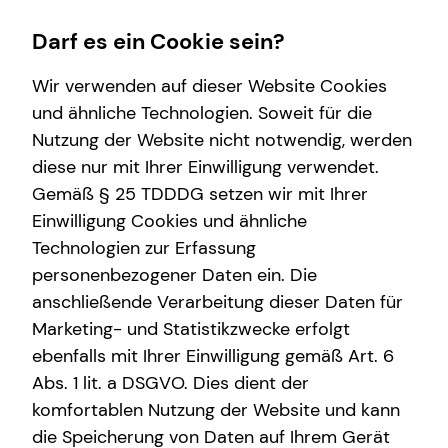
Darf es ein Cookie sein?
Wir verwenden auf dieser Website Cookies
und ähnliche Technologien. Soweit für die
Nutzung der Website nicht notwendig, werden
Karriere
Wissenswertes
Finanzberatung
Service
diese nur mit Ihrer Einwilligung verwendet.
Gemäß § 25 TDDDG setzen wir mit Ihrer
Karrierechancen
Interview
Videoberatung
Kundenportal
Einwilligung Cookies und ähnliche
Praktikum
Über tecis
Altersvorsorge
Schadenabwicklung
Technologien zur Erfassung
personenbezogener Daten ein. Die
Trainee
teamzukunft
Arbeitskraftabsicherung
anschließende Verarbeitung dieser Daten für
Ausbildung
Podcast
Investment
Marketing- und Statistikzwecke erfolgt
ebenfalls mit Ihrer Einwilligung gemäß Art. 6
Direkteinstieg
Spezialisten-Netzwerk
Abs. 1 lit. a DSGVO. Dies dient der
Private Krankenvorsorge
komfortablen Nutzung der Website und kann
die Speicherung von Daten auf Ihrem Gerät
Immobilienfinanzierung