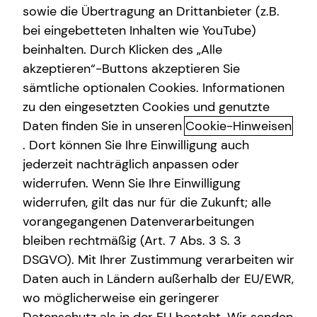
sowie die Übertragung an Drittanbieter (z.B.
bei eingebetteten Inhalten wie YouTube)
beinhalten. Durch Klicken des „Alle
akzeptieren“-Buttons akzeptieren Sie
Das tecis Spezialisten-Netzwerk:
sämtliche optionalen Cookies. Informationen
in jeder Phase für dich da!
zu den eingesetzten Cookies und genutzte
Daten finden Sie in unseren
Cookie-Hinweisen
Ganzheitlich beraten“ bedeutet für mich die 100%ige
. Dort können Sie Ihre Einwilligung auch
Ausrichtung auf deine individuellen Wünsche und
jederzeit nachträglich anpassen oder
Bedürfnisse. Gemeinsam beleuchten wir alle Aspekte für
widerrufen. Wenn Sie Ihre Einwilligung
deine Finanzplanung und entwickeln ein
widerrufen, gilt das nur für die Zukunft; alle
maßgeschneidertes und ganzheitliches Konzept, das wir
vorangegangenen Datenverarbeitungen
immer wieder neu an deine veränderte Lebenssituation
anpassen können – dein Leben lang und bundesweit.
bleiben rechtmäßig (Art. 7 Abs. 3 S. 3
DSGVO). Mit Ihrer Zustimmung verarbeiten wir
Um dir passende Produkte anbieten zu können, arbeitet
Daten auch in Ländern außerhalb der EU/EWR,
tecis mit einer Vielzahl renommierter
wo möglicherweise ein geringerer
Produktpartnerinnen und -partner zusammen. Bei der