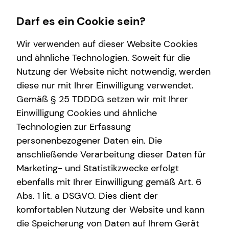
Darf es ein Cookie sein?
Wir verwenden auf dieser Website Cookies
und ähnliche Technologien. Soweit für die
Nutzung der Website nicht notwendig, werden
Immobilienfinanzierung
Service
Finanzberatung
Wissenswertes
Karriere
diese nur mit Ihrer Einwilligung verwendet.
Gemäß § 25 TDDDG setzen wir mit Ihrer
Überblick
Kundenportal
Videoberatung
Über mich
Teamassistenz
Einwilligung Cookies und ähnliche
Finanzierungswege
Schadenabwicklung
Spezialisten-Netzwerk
Über tecis
Technologien zur Erfassung
personenbezogener Daten ein. Die
Energetische Sanierung
Investment
anschließende Verarbeitung dieser Daten für
Kapitalanlage Immobilien
Marketing- und Statistikzwecke erfolgt
ebenfalls mit Ihrer Einwilligung gemäß Art. 6
Abs. 1 lit. a DSGVO. Dies dient der
komfortablen Nutzung der Website und kann
die Speicherung von Daten auf Ihrem Gerät