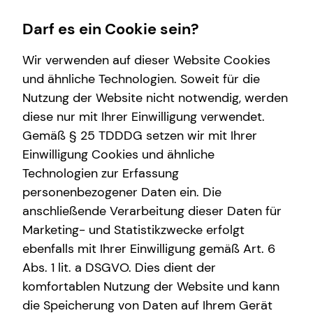
Darf es ein Cookie sein?
Wir verwenden auf dieser Website Cookies
und ähnliche Technologien. Soweit für die
Nutzung der Website nicht notwendig, werden
Wissenswertes
Finanzberatung
Arbeitskraftabsicherung
diese nur mit Ihrer Einwilligung verwendet.
Gemäß § 25 TDDDG setzen wir mit Ihrer
Über tecis
Spezialisten-Netzwerk
Überblick
Einwilligung Cookies und ähnliche
Interview
Kapitalanlage Immobilien
Gesetzliche Absicherung
Technologien zur Erfassung
personenbezogener Daten ein. Die
Private Krankenvorsorge
im jungen Alter
anschließende Verarbeitung dieser Daten für
Sach- und Vermögenssicherung
bei Vorerkrankungen
Marketing- und Statistikzwecke erfolgt
ebenfalls mit Ihrer Einwilligung gemäß Art. 6
Betriebliche Altersvorsorge
Abs. 1 lit. a DSGVO. Dies dient der
Investment
komfortablen Nutzung der Website und kann
die Speicherung von Daten auf Ihrem Gerät
Altersvorsorge