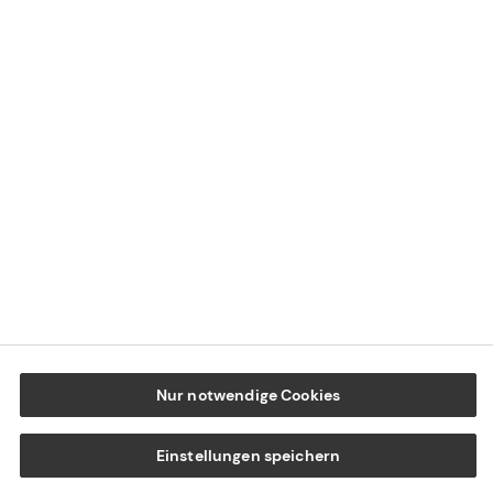
Datenschutz
Cookie-Einstellungen
Beschwerdedialog
Offenlegung von Nachhaltigkeitsthemen
Transparenzhinweis BFSG
www.tecis.de
Nur notwendige Cookies
Einstellungen speichern