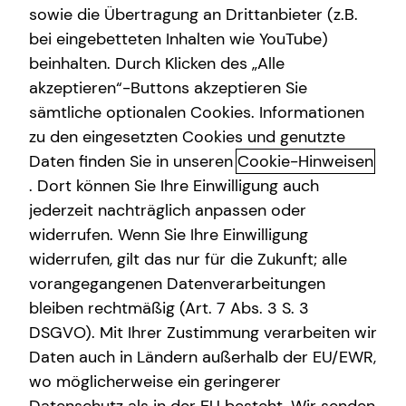
sowie die Übertragung an Drittanbieter (z.B.
Gewerbliche Versicherungen
bei eingebetteten Inhalten wie YouTube)
beinhalten. Durch Klicken des „Alle
Kindervorsorge
akzeptieren“-Buttons akzeptieren Sie
Überblick Investment
Videoberatung
sämtliche optionalen Cookies. Informationen
zu den eingesetzten Cookies und genutzte
Die meisten Menschen möchten gerne investieren statt
Immobilienfinanzierung
Daten finden Sie in unseren
Cookie-Hinweisen
nur sparen – wissen aber nicht wie oder sind vom
Expat
schieren Ausmaß der Möglichkeiten überfordert. Dabei
. Dort können Sie Ihre Einwilligung auch
lassen sich auch schon mit kleinen Beträgen durch kluge
jederzeit nachträglich anpassen oder
Investments die individuellen Ziele und Wünsche
widerrufen. Wenn Sie Ihre Einwilligung
schneller und bequemer erreichen.
widerrufen, gilt das nur für die Zukunft; alle
vorangegangenen Datenverarbeitungen
Ich gebe dir einen Überblick über die Bandbreite an
bleiben rechtmäßig (Art. 7 Abs. 3 S. 3
Investmentmöglichkeiten und finde eine auf deine
DSGVO). Mit Ihrer Zustimmung verarbeiten wir
Bedürfnisse abgestimmte Anlagestrategie.
Daten auch in Ländern außerhalb der EU/EWR,
wo möglicherweise ein geringerer
Das Wichtigste in Kürze