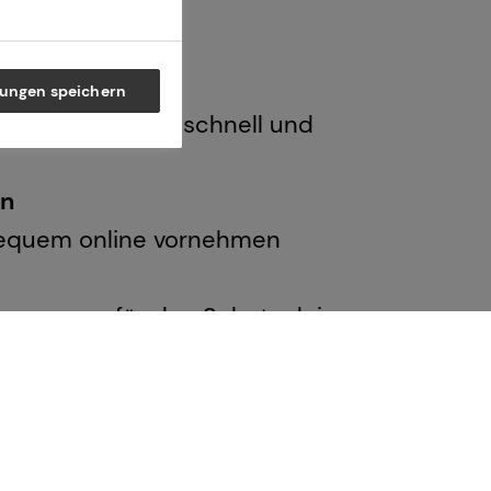
lungen speichern
nde Nachrichten schnell und
en
bequem online vornehmen
n sorgen für den Schutz deiner