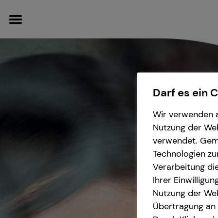
Darf es ein 
Wissenswertes
Service
Finanzberatung
Wir verwenden a
Nutzung der Webs
Über mich
Kundenportal
Spezialisten-Netzwerk
verwendet. Gemä
Technologien zu
Über tecis
Schadenabwicklung
Investment
Verarbeitung die
Ihrer Einwilligu
Nutzung der Web
Übertragung an D