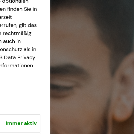
e optionalen
n finden Sie in
rzeit
rrufen, gilt das
en rechtmäßig
n auch in
nschutz als in
S Data Privacy
Informationen
Immer aktiv