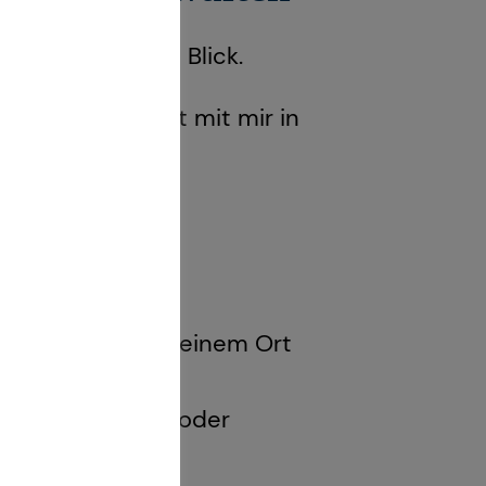
e jederzeit im Blick.
 stehe jederzeit mit mir in
rsicherungen an einem Ort
verwalten
atungsdokumente oder
insehen