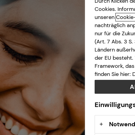
Durch Klicken de
Cookies. Inform
unseren
Cookie
nachträglich anp
nur für die Zuk
(Art. 7 Abs. 3 S
Ländern außerha
der EU besteht.
Framework, das 
finden Sie hier:
A
Einwilligung
Notwend