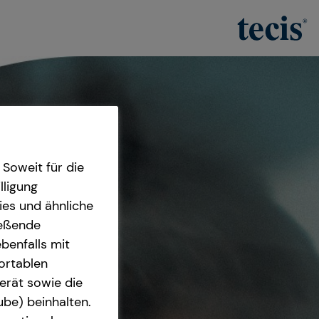
Soweit für die
lligung
ies und ähnliche
ießende
benfalls mit
fortablen
erät sowie die
ube) beinhalten.