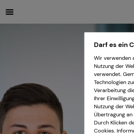
Darf es ein 
Wir verwenden a
Wissenswertes
Nutzung der Webs
verwendet. Gemä
Über tecis
Technologien zu
Verarbeitung die
Ihrer Einwilligu
Nutzung der Web
Übertragung an D
Durch Klicken de
Cookies. Inform