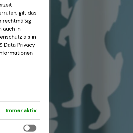
rzeit
rrufen, gilt das
en rechtmäßig
n auch in
nschutz als in
S Data Privacy
Informationen
Immer aktiv