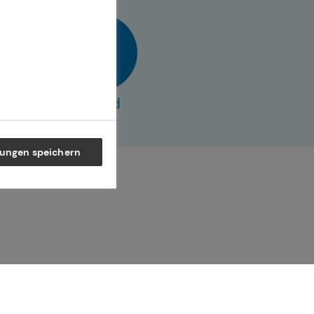
vCard
lungen speichern
ner Generation – und begleiten
 selbstbestimmte Zukunft.