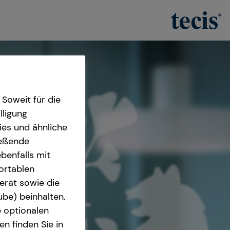
Soweit für die
lligung
ies und ähnliche
ießende
benfalls mit
fortablen
erät sowie die
ube) beinhalten.
e optionalen
n finden Sie in