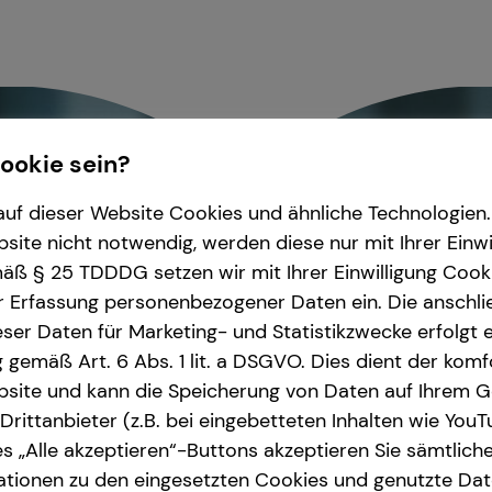
Cookie sein?
uf dieser Website Cookies und ähnliche Technologien. 
ite nicht notwendig, werden diese nur mit Ihrer Einwi
ß § 25 TDDDG setzen wir mit Ihrer Einwilligung Cook
r Erfassung personenbezogener Daten ein. Die anschl
ser Daten für Marketing- und Statistikzwecke erfolgt e
ng gemäß Art. 6 Abs. 1 lit. a DSGVO. Dies dient der kom
site und kann die Speicherung von Daten auf Ihrem G
rittanbieter (z.B. bei eingebetteten Inhalten wie YouT
s „Alle akzeptieren“-Buttons akzeptieren Sie sämtlich
ationen zu den eingesetzten Cookies und genutzte Date