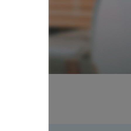
ager
4309 Dortmund