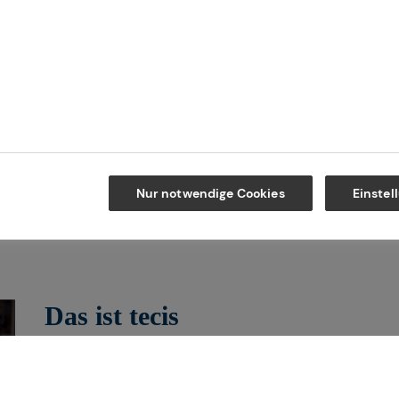
Kontakt
Maps
Nur notwendige Cookies
Einstel
Das ist tecis
Wir sind tecis, die Finanzberatung dei
dich auf deinem Weg in eine finanziell