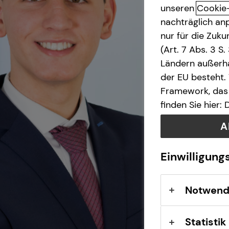
unseren
Cookie
nachträglich anp
nur für die Zuk
(Art. 7 Abs. 3 S
Ländern außerha
der EU besteht.
Framework, das 
finden Sie hier:
A
Einwilligung
Notwend
Statistik