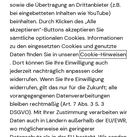
sowie die Übertragung an Drittanbieter (z.B.
bei eingebetteten Inhalten wie YouTube)
beinhalten. Durch Klicken des „Alle
akzeptieren“-Buttons akzeptieren Sie
Schnelle und einfache Hilfe im
sämtliche optionalen Cookies. Informationen
Schadensfall
zu den eingesetzten Cookies und genutzte
Daten finden Sie in unseren
Cookie-Hinweisen
Schließlich ist etwas passiert. Und als nächstes kommt
. Dort können Sie Ihre Einwilligung auch
der „Nerv“ mit der Versicherung. Doch mit unserem neuen
jederzeit nachträglich anpassen oder
und erfahrenen Schadensmanagement läuft es jetzt
widerrufen. Wenn Sie Ihre Einwilligung
anders.
widerrufen, gilt das nur für die Zukunft; alle
Denn wir bieten dir:
vorangegangenen Datenverarbeitungen
bleiben rechtmäßig (Art. 7 Abs. 3 S. 3
Einen digitalen Service, der dir täglich rund um die
DSGVO). Mit Ihrer Zustimmung verarbeiten wir
Uhr zur Verfügung steht
Daten auch in Ländern außerhalb der EU/EWR,
Eine schnelle und unkomplizierte Hilfe.
wo möglicherweise ein geringerer
Unsere zuverlässige Unterstützung – von der
Schadensaufnahme bis zum Schadensabschluss.