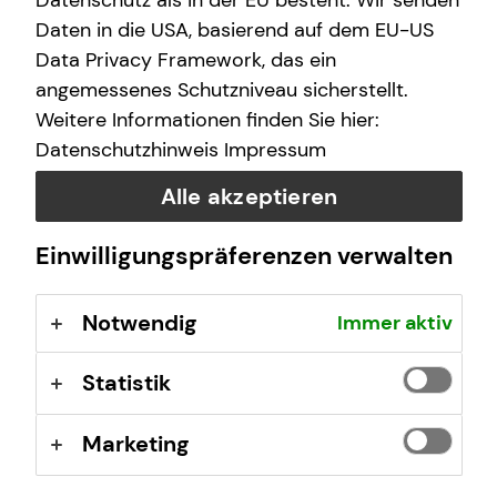
Datenschutz als in der EU besteht. Wir senden
Daten in die USA, basierend auf dem EU-US
Und das alles nur noch über eine Nummer und eine
Data Privacy Framework, das ein
Adresse: Wir kümmern uns um alles Weitere. Damit wird
angemessenes Schutzniveau sicherstellt.
die Schadensabwicklung für dich so einfach wie noch nie.
Weitere Informationen finden Sie hier:
Im Schadensfall rund um die Uhr für dich da:
Datenschutzhinweis
Impressum
040-696951710*
Alle akzeptieren
tecis-schadenmeldung@tecis.de
Einwilligungspräferenzen verwalten
oder in deinem Kundenportal
Notwendig
Immer aktiv
*kostenpflichtig je nach Telefonanbieter
Statistik
Marketing