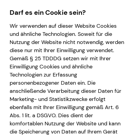
Darf es ein Cookie sein?
Wir verwenden auf dieser Website Cookies
und ähnliche Technologien. Soweit für die
Nutzung der Website nicht notwendig, werden
Karriere-Infos
Wissenswertes
Finanzberatung
Service
diese nur mit Ihrer Einwilligung verwendet.
Gemäß § 25 TDDDG setzen wir mit Ihrer
Karrierechancen
Interview
Spezialisten-Netzwerk
Kundenportal
Einwilligung Cookies und ähnliche
Initiativbewerbung
Über mich
Private Krankenvorsorge
Schadenabwicklung
Technologien zur Erfassung
personenbezogener Daten ein. Die
Über tecis
Investment
anschließende Verarbeitung dieser Daten für
Podcast
Kapitalanlage Immobilien
Marketing- und Statistikzwecke erfolgt
ebenfalls mit Ihrer Einwilligung gemäß Art. 6
teamzukunft
Kindervorsorge
Abs. 1 lit. a DSGVO. Dies dient der
komfortablen Nutzung der Website und kann
die Speicherung von Daten auf Ihrem Gerät