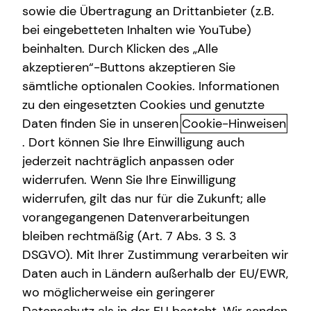
sowie die Übertragung an Drittanbieter (z.B.
Altersvorsorge
bei eingebetteten Inhalten wie YouTube)
beinhalten. Durch Klicken des „Alle
Gewerbliche Versicherungen
akzeptieren“-Buttons akzeptieren Sie
Das tecis Spezialisten-Netzwerk:
Arbeitskraftabsicherung
sämtliche optionalen Cookies. Informationen
in jeder Phase für dich da!
zu den eingesetzten Cookies und genutzte
Kindervorsorge
Daten finden Sie in unseren
Cookie-Hinweisen
Ganzheitlich beraten“ bedeutet für mich die 100%ige
Sach- und Vermögenssicherung
. Dort können Sie Ihre Einwilligung auch
Ausrichtung auf deine individuellen Wünsche und
jederzeit nachträglich anpassen oder
Bedürfnisse. Gemeinsam beleuchten wir alle Aspekte für
Expat
widerrufen. Wenn Sie Ihre Einwilligung
deine Finanzplanung und entwickeln ein
widerrufen, gilt das nur für die Zukunft; alle
maßgeschneidertes und ganzheitliches Konzept, das wir
vorangegangenen Datenverarbeitungen
immer wieder neu an deine veränderte Lebenssituation
anpassen können – dein Leben lang und bundesweit.
bleiben rechtmäßig (Art. 7 Abs. 3 S. 3
DSGVO). Mit Ihrer Zustimmung verarbeiten wir
Um dir passende Produkte anbieten zu können, arbeitet
Daten auch in Ländern außerhalb der EU/EWR,
tecis mit einer Vielzahl renommierter
wo möglicherweise ein geringerer
Produktpartnerinnen und -partner zusammen. Bei der