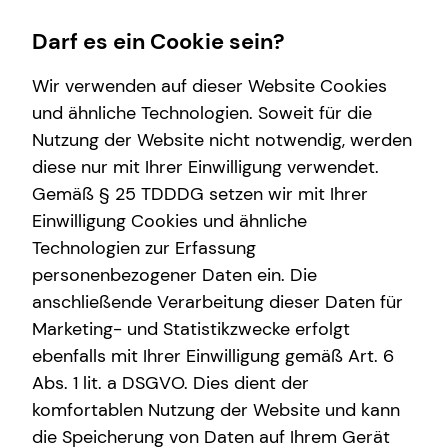
Darf es ein Cookie sein?
Wir verwenden auf dieser Website Cookies
und ähnliche Technologien. Soweit für die
Nutzung der Website nicht notwendig, werden
Wissenswertes
Service
Finanzberatung
Karriere-Infos
diese nur mit Ihrer Einwilligung verwendet.
Gemäß § 25 TDDDG setzen wir mit Ihrer
Interview
Kundenportal
Investment
Karrierechancen
Einwilligung Cookies und ähnliche
Über tecis
Schadenabwicklung
Spezialisten-Netzwerk
Initiativbewerbung
Technologien zur Erfassung
personenbezogener Daten ein. Die
teamzukunft
Videoberatung
anschließende Verarbeitung dieser Daten für
Private Krankenvorsorge
Marketing- und Statistikzwecke erfolgt
ebenfalls mit Ihrer Einwilligung gemäß Art. 6
Immobilienfinanzierung
Abs. 1 lit. a DSGVO. Dies dient der
Betriebliche Altersvorsorge
komfortablen Nutzung der Website und kann
die Speicherung von Daten auf Ihrem Gerät
Kapitalanlage Immobilien